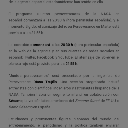
de la agencia espacial estadounidense han tenido en ella.
El programa «Juntos perseveramos» de la NASA en
español comenzará a las 20:30 h (hora peninsular española), y el
momento álgido, el aterrizaje del rover Perseverance en Marte, está
previsto a las 21:55 h
La conexión
comenzará a las 20:30 h
(hora peninsular española)
en la web de la agencia y en sus cuentas de redes sociales en
español: Twitter, Facebook y YouTube. El aterrizaje del
rover
en el
planeta rojo está previsto para las
21:55 h
.
“Juntos perseveramos” será presentado por la ingeniera de
Perseverance
Diana Trujillo
. Una sección pregrabada incluirá
entrevistas con científicos, ingenieros y astronautas hispanos de la
NASA. También habrá un segmento infantil en colaboración con
Sésamo
, la versión latinoamericana del
Sesame Street
de EE UU o
Barrio Sésamo
en España.
Estudiantes y prominentes figuras hispanas del mundo del
entretenimiento, el periodismo y la política también enviarán