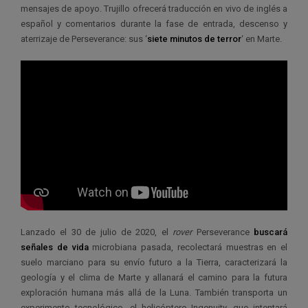
mensajes de apoyo. Trujillo ofrecerá traducción en vivo de inglés a
español y comentarios durante la fase de entrada, descenso y
aterrizaje de Perseverance: sus ‘
siete minutos de terror
‘ en Marte.
Lanzado el 30 de julio de 2020, el
rover
Perseverance
buscará
señales de vida
microbiana pasada, recolectará muestras en el
suelo marciano para su envío futuro a la Tierra, caracterizará la
geología y el clima de Marte y allanará el camino para la futura
exploración humana más allá de la Luna. También transporta un
experimento tecnológico, el helicóptero Ingenuity, que intentará