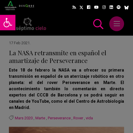
Abrir barra de herramientas
Abrir m
scar
17 Feb 2021
.
La NASA retransmite en español el
amartizaje de Perseverance
Este 18 de febrero la NASA va a ofrecer su primera
transmisión en español de un aterrizaje robótico en otro
planeta: el del rover Perseverance en Marte. El
acontecimiento también lo comentarán en directo
expertos del CCCB de Barcelona y se podrá seguir en
canales de YouTube, como el del Centro de Astrobiología
en Madrid.
Mars 2020
,
Marte
,
Perseverance
,
Rover
,
vida