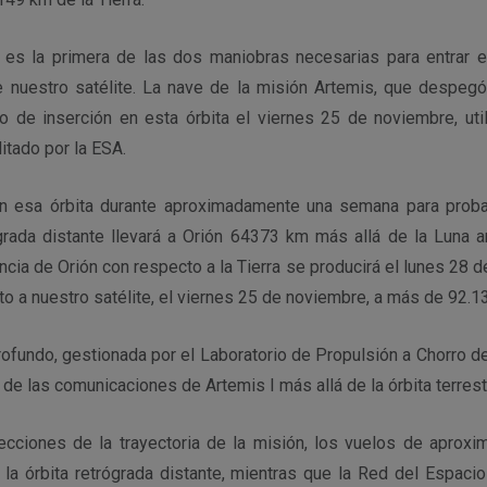
 es la primera de las dos maniobras necesarias para entrar en
e nuestro satélite. La nave de la misión Artemis, que despeg
do de inserción en esta órbita el viernes 25 de noviembre, ut
itado por la ESA.
n esa órbita durante aproximadamente una semana para proba
ógrada distante llevará a Orión 64373 km más allá de la Luna a
ancia de Orión con respecto a la Tierra se producirá el lunes 28
o a nuestro satélite, el viernes 25 de noviembre, a más de 92.1
ofundo, gestionada por el Laboratorio de Propulsión a Chorro de
 de las comunicaciones de Artemis I más allá de la órbita terrest
recciones de la trayectoria de la misión, los vuelos de aproxi
e la órbita retrógrada distante, mientras que la Red del Espaci