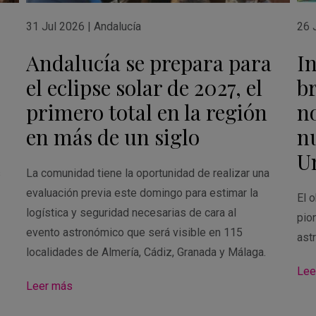
31 Jul 2026
|
Andalucía
26 
Andalucía se prepara para
I
el eclipse solar de 2027, el
br
primero total en la región
n
en más de un siglo
n
U
s
La comunidad tiene la oportunidad de realizar una
evaluación previa este domingo para estimar la
El o
logística y seguridad necesarias de cara al
pio
evento astronómico que será visible en 115
ast
localidades de Almería, Cádiz, Granada y Málaga.
Lee
Leer más