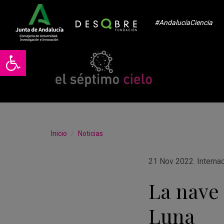
#AndalucíaCiencia
Abrir barra de herramientas
Inicio
Noticias
21 Nov 2022
.
Interna
La nave 
Luna