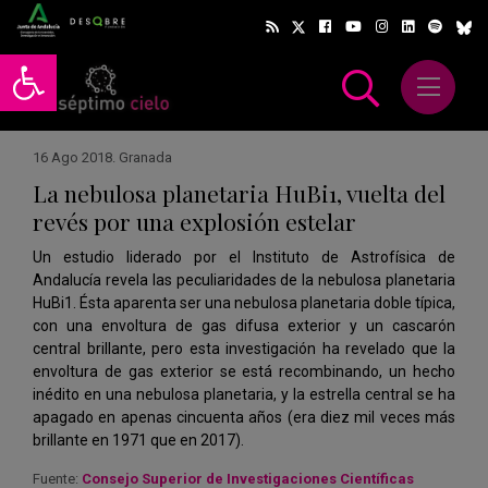
Abrir barra de herramientas
Abrir m
scar
16 Ago 2018
.
Granada
La nebulosa planetaria HuBi1, vuelta del
revés por una explosión estelar
Un estudio liderado por el Instituto de Astrofísica de
Andalucía revela las peculiaridades de la nebulosa planetaria
HuBi1. Ésta aparenta ser una nebulosa planetaria doble típica,
con una envoltura de gas difusa exterior y un cascarón
central brillante, pero esta investigación ha revelado que la
envoltura de gas exterior se está recombinando, un hecho
inédito en una nebulosa planetaria, y la estrella central se ha
apagado en apenas cincuenta años (era diez mil veces más
brillante en 1971 que en 2017).
Fuente:
Consejo Superior de Investigaciones Científicas