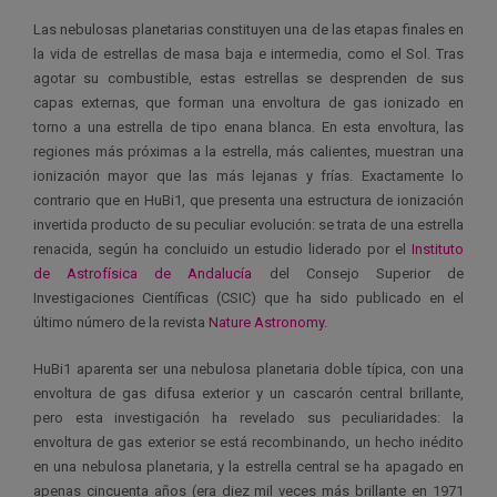
Las nebulosas planetarias constituyen una de las etapas finales en
la vida de estrellas de masa baja e intermedia, como el Sol. Tras
agotar su combustible, estas estrellas se desprenden de sus
capas externas, que forman una envoltura de gas ionizado en
torno a una estrella de tipo enana blanca. En esta envoltura, las
regiones más próximas a la estrella, más calientes, muestran una
ionización mayor que las más lejanas y frías. Exactamente lo
contrario que en HuBi1, que presenta una estructura de ionización
invertida producto de su peculiar evolución: se trata de una estrella
renacida, según ha concluido un estudio liderado por el
Instituto
de Astrofísica de Andalucía
del Consejo Superior de
Investigaciones Científicas (CSIC) que ha sido publicado en el
último número de la revista
Nature Astronomy.
HuBi1 aparenta ser una nebulosa planetaria doble típica, con una
envoltura de gas difusa exterior y un cascarón central brillante,
pero esta investigación ha revelado sus peculiaridades: la
envoltura de gas exterior se está recombinando, un hecho inédito
en una nebulosa planetaria, y la estrella central se ha apagado en
apenas cincuenta años (era diez mil veces más brillante en 1971