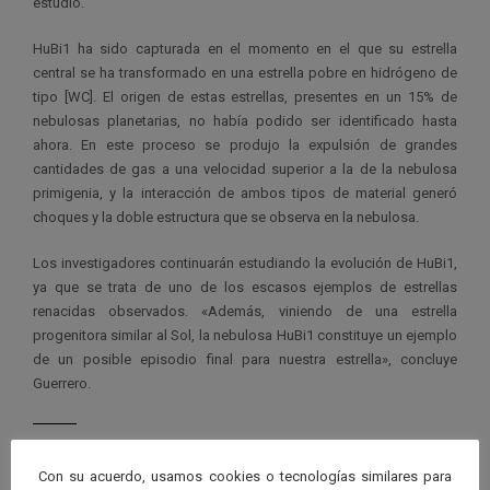
estudio.
HuBi1 ha sido capturada en el momento en el que su estrella
central se ha transformado en una estrella pobre en hidrógeno de
tipo [WC]. El origen de estas estrellas, presentes en un 15% de
nebulosas planetarias, no había podido ser identificado hasta
ahora. En este proceso se produjo la expulsión de grandes
cantidades de gas a una velocidad superior a la de la nebulosa
primigenia, y la interacción de ambos tipos de material generó
choques y la doble estructura que se observa en la nebulosa.
Los investigadores continuarán estudiando la evolución de HuBi1,
ya que se trata de uno de los escasos ejemplos de estrellas
renacidas observados. «Además, viniendo de una estrella
progenitora similar al Sol, la nebulosa HuBi1 constituye un ejemplo
de un posible episodio final para nuestra estrella», concluye
Guerrero.
Con su acuerdo, usamos cookies o tecnologías similares para