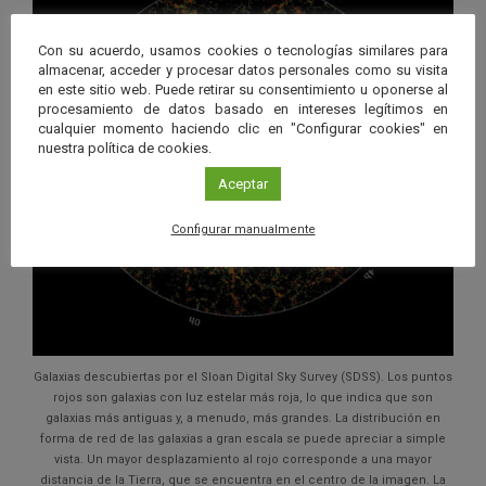
Con su acuerdo, usamos cookies o tecnologías similares para
almacenar, acceder y procesar datos personales como su visita
en este sitio web. Puede retirar su consentimiento u oponerse al
procesamiento de datos basado en intereses legítimos en
cualquier momento haciendo clic en "Configurar cookies" en
nuestra política de cookies.
Aceptar
Configurar manualmente
Galaxias descubiertas por el Sloan Digital Sky Survey (SDSS). Los puntos
rojos son galaxias con luz estelar más roja, lo que indica que son
galaxias más antiguas y, a menudo, más grandes. La distribución en
forma de red de las galaxias a gran escala se puede apreciar a simple
vista. Un mayor desplazamiento al rojo corresponde a una mayor
distancia de la Tierra, que se encuentra en el centro de la imagen. La