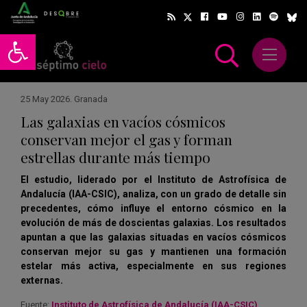
Abrir barra de herramientas
Abrir m
scar
25 May 2026
.
Granada
Las galaxias en vacíos cósmicos
conservan mejor el gas y forman
estrellas durante más tiempo
El estudio, liderado por el Instituto de Astrofísica de
Andalucía (IAA-CSIC), analiza, con un grado de detalle sin
precedentes, cómo influye el entorno cósmico en la
evolución de más de doscientas galaxias. Los resultados
apuntan a que las galaxias situadas en vacíos cósmicos
conservan mejor su gas y mantienen una formación
estelar más activa, especialmente en sus regiones
externas.
Fuente:
Instituto de Astrofísica de Andalucía (IAA-CSIC)