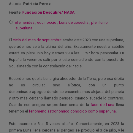
Autoría:
Patricia Pérez
Fuente:
Fundación Descubre/ NASA
efemérides
,
equinoccio
,
Luna de cosecha
,
plenilunio
,
superluna
El
cielo del mes de septiembre
acaba este 2023 con una superluna,
que además será la última del año. Exactamente nuestro satélite
estará en plenilunio hoy viernes 29 a las 11:57 hora peninsular. En
España la veremos salir por el este coincidiendo con la puesta de
Sol, alineada con la constelación de Piscis.
Recordemos que la Luna gira alrededor de la Tierra, pero esa órbita
no es circular, sino elíptica, con un punto
denominado apogeo donde se encuentra más alejada del planeta
y otro más cercano llamado perigeo, cuando sucede lo contrario.
Cuando ese perigeo se produce cerca de la
fase de Luna
llena
tenemos el
fenómeno astronómico conocido como superluna
.
Este ocurre de 3 a 5 veces al año. Concretamente, en 2023 la
primera Luna llena cercana al perigeo se produjo el 3 de julio, y le