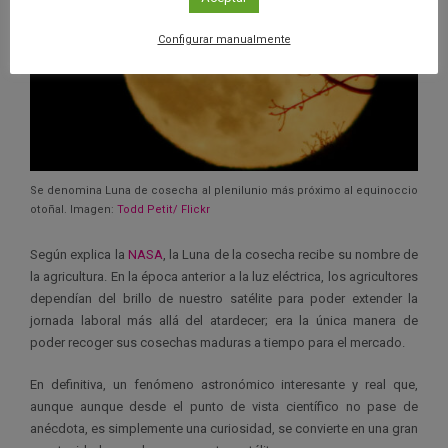
Configurar manualmente
Se denomina Luna de cosecha al plenilunio más próximo al equinoccio
otoñal. Imagen:
Todd Petit/ Flickr
Según explica la
NASA
, la Luna de la cosecha recibe su nombre de
la agricultura. En la época anterior a la luz eléctrica, los agricultores
dependían del brillo de nuestro satélite para poder extender la
jornada laboral más allá del atardecer; era la única manera de
poder recoger sus cosechas maduras a tiempo para el mercado.
En definitiva, un fenómeno astronómico interesante y real que,
aunque aunque desde el punto de vista científico no pase de
anécdota, es simplemente una curiosidad, se convierte en una gran