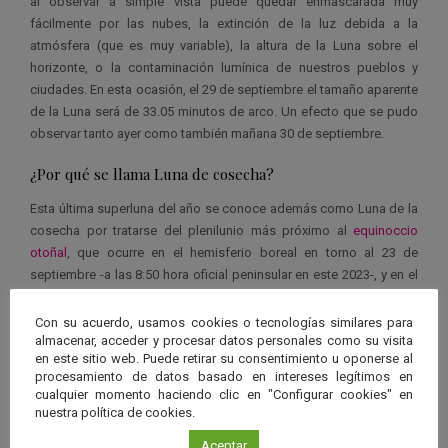
al observar a simple vista puede quedar enmascarada muy
fácilmente por las nubes, la extinción de la luz debida a la
atmósfera (que es muy variable), la altura de la Luna sobre el
horizonte, o la contaminación lumínica de nuestros pueblos y
ciudades. En esta ocasión, el 29 de septiembre el tamaño aparente
de la Luna será de 33.05 minutos de arco. Un efecto que se pudo
observar tanto ayer como también mañana 30 de septiembre.
¿Por qué se llama Luna de cosecha?
Esta última superluna del año se conoce además como Luna de la
cosecha por tratarse del plenilunio más próximo al
equinoccio
otoñal
, que ocurre en el hemisferio boreal en torno al 23 de
septiembre -a las 8:50 hora oficial peninsular en este 2023-, y en el
hemisferio austral en torno al 21 de marzo.
Con su acuerdo, usamos cookies o tecnologías similares para
almacenar, acceder y procesar datos personales como su visita
en este sitio web. Puede retirar su consentimiento u oponerse al
procesamiento de datos basado en intereses legítimos en
cualquier momento haciendo clic en "Configurar cookies" en
nuestra política de cookies.
Aceptar