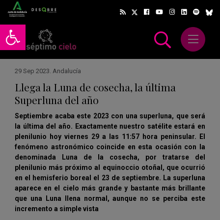
Abrir barra de herramientas
Abrir m
scar
29 Sep 2023
.
Andalucía
Llega la Luna de cosecha, la última
Superluna del año
Septiembre acaba este 2023 con una superluna, que será
la última del año. Exactamente nuestro satélite estará en
plenilunio hoy viernes 29 a las 11:57 hora peninsular. El
fenómeno astronómico coincide en esta ocasión con la
denominada Luna de la cosecha, por tratarse del
plenilunio más próximo al equinoccio otoñal, que ocurrió
en el hemisferio boreal el 23 de septiembre. La superluna
aparece en el cielo más grande y bastante más brillante
que una Luna llena normal, aunque no se perciba este
incremento a simple vista