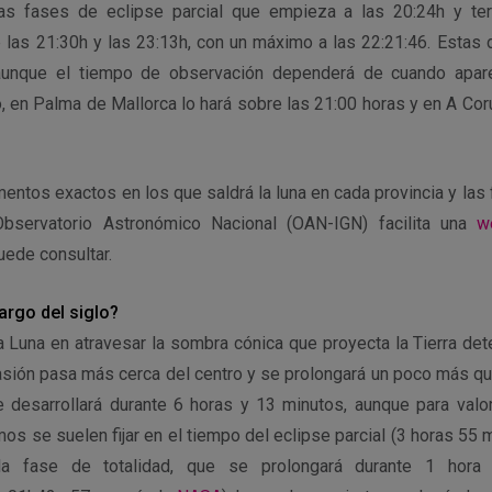
las fases de eclipse parcial que empieza a las 20:24h y ter
re las 21:30h y las 23:13h, con un máximo a las 22:21:46. Estas
aunque el tiempo de observación dependerá de cuando apare
lo, en Palma de Mallorca lo hará sobre las 21:00 horas y en A Co
ntos exactos en los que saldrá la luna en cada provincia y las
bservatorio Astronómico Nacional (OAN-IGN) facilita una
w
uede consultar.
argo del siglo?
a Luna en atravesar la sombra cónica que proyecta la Tierra det
casión pasa más cerca del centro y se prolongará un poco más qu
e desarrollará durante 6 horas y 13 minutos, aunque para valor
os se suelen fijar en el tiempo del eclipse parcial (3 horas 55 
la fase de totalidad, que se prolongará durante 1 hora