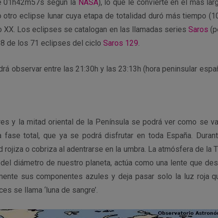
te 01h42m57s según la
NASA
), lo que le convierte en el más lar
 otro eclipse lunar cuya etapa de totalidad duró más tiempo (1
o XX. Los eclipses se catalogan en las llamadas series
Saros
(p
8 de los 71 eclipses del ciclo
Saros 129
.
odrá observar entre las 21:30h y las 23:13h (hora peninsular esp
res y la mitad oriental de la Península se podrá ver como se va
a fase total, que ya se podrá disfrutar en toda España. Durante
d rojiza o cobriza al adentrarse en la umbra. La atmósfera de la T
el diámetro de nuestro planeta, actúa como una lente que desví
zmente sus componentes azules y deja pasar solo la luz roja qu
ces se llama ‘luna de sangre’.