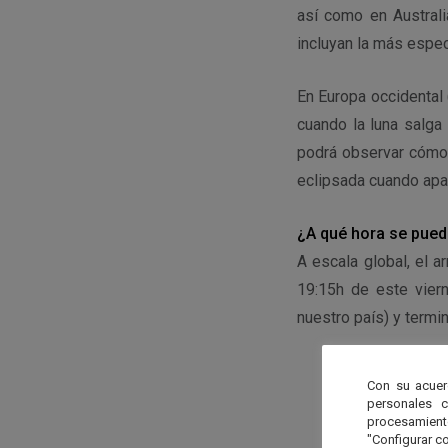
así como en Australi
incluyan la más espect
En Europa occidental 
cuando la luna salga 
podrá observar cómo 
eclipsada cuando apar
¿A qué hora se pued
A escala global, el 
19:15h de este vier
nuestro país) y termin
Con su acuer
personales 
procesamien
"Configurar co