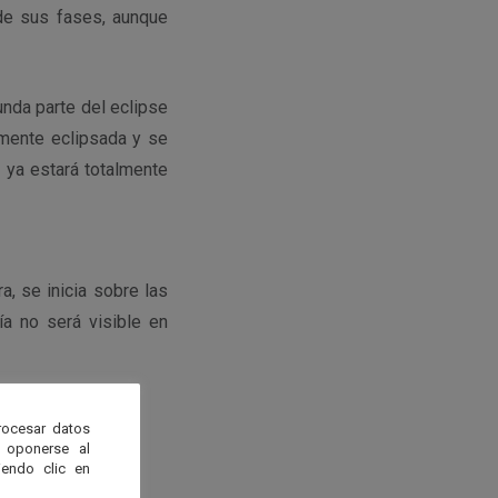
 de sus fases, aunque
unda parte del eclipse
almente eclipsada y se
 ya estará totalmente
, se inicia sobre las
a no será visible en
rocesar datos
 oponerse al
endo clic en