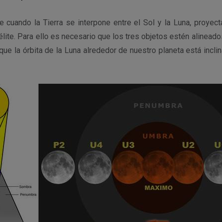
 cuando la Tierra se interpone entre el Sol y la Luna, proye
lite. Para ello es necesario que los tres objetos estén alinead
e la órbita de la Luna alrededor de nuestro planeta está incli