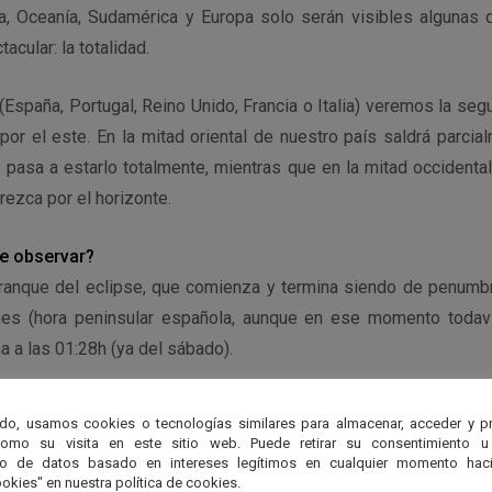
a, Oceanía, Sudamérica y Europa solo serán visibles algunas
acular: la totalidad.
(España, Portugal, Reino Unido, Francia o Italia) veremos la seg
por el este. En la mitad oriental de nuestro país saldrá parci
pasa a estarlo totalmente, mientras que en la mitad occidental
ezca por el horizonte.
e observar?
arranque del eclipse, que comienza y termina siendo de penumbra
nes (hora peninsular española, aunque en ese momento todaví
a a las 01:28h (ya del sábado).
do, usamos cookies o tecnologías similares para almacenar, acceder y p
como su visita en este sitio web. Puede retirar su consentimiento u
to de datos basado en intereses legítimos en cualquier momento haci
okies" en nuestra política de cookies.