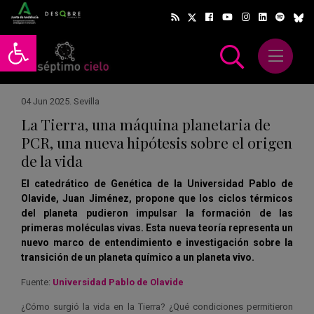
Abrir barra de herramientas
Abrir m
scar
04 Jun 2025
.
Sevilla
La Tierra, una máquina planetaria de
PCR, una nueva hipótesis sobre el origen
de la vida
El catedrático de Genética de la Universidad Pablo de
Olavide, Juan Jiménez, propone que los ciclos térmicos
del planeta pudieron impulsar la formación de las
primeras moléculas vivas. Esta nueva teoría representa un
nuevo marco de entendimiento e investigación sobre la
transición de un planeta químico a un planeta vivo.
Fuente:
Universidad Pablo de Olavide
¿Cómo surgió la vida en la Tierra? ¿Qué condiciones permitieron