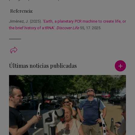
Referencia:
Jiménez, J. (2025).
‘Earth, a planetary PCR machine to create life, or
the brief history of a tRNA’
.
Discover Life
55, 17. 2025.
Ver má
Últimas noticias publicadas