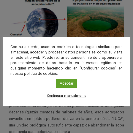
Con su acuerdo, usamos cookies o tecnologías similares para
Un lago permanente provocado por el impacto de un
almacenar, acceder y procesar datos personales como su visita
meteorito/cometa pudo actuar como sopa primordial sujeta a fuertes
en este sitio web. Puede retirar su consentimiento u oponerse al
fluctuaciones diarias de temperatura.
procesamiento de datos basado en intereses legítimos en
cualquier momento haciendo clic en "Configurar cookies" en
Jiménez, quien desarrolla su labor investigadora en el
Centro
nuestra política de cookies.
Andaluz de Biología del Desarrollo
(CABD – centro mixto del CSIC,
Aceptar
UPO y Junta de Andalucía), plantea la posibilidad de que
aminoácidos hidrofóbicos de esos primeros complejos ARN-
Configurar manualmente
proteínas podrían haber agregado también ácidos grasos
presentes en la sopa y que, tras un proceso selectivo de algunas
decenas (quizás cientos) de millones de años, esos agregados
envueltos en lípidos pudieron derivar en la primera célula ‘LUCA’,
una unidad biológica autosuficiente capaz de abandonar la sopa
primigenia para colonizar el planeta.