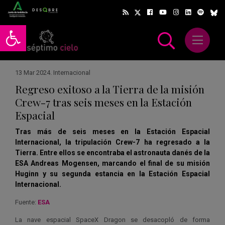
Abrir barra de herramientas
Abrir m
scar
13 Mar 2024
.
Internacional
Regreso exitoso a la Tierra de la misión
Crew-7 tras seis meses en la Estación
Espacial
Tras más de seis meses en la Estación Espacial
Internacional, la tripulación Crew-7 ha regresado a la
Tierra. Entre ellos se encontraba el astronauta danés de la
ESA Andreas Mogensen, marcando el final de su misión
Huginn y su segunda estancia en la Estación Espacial
Internacional.
Fuente:
ESA
La nave espacial SpaceX Dragon se desacopló de forma