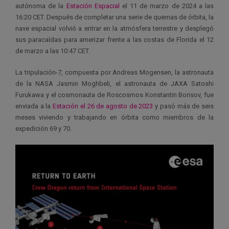
autónoma de la
Estación Espacial
el 11 de marzo de 2024 a las
16:20 CET. Después de completar una serie de quemas de órbita, la
nave espacial volvió a entrar en la atmósfera terrestre y desplegó
sus paracaídas para amerizar frente a las costas de Florida el 12
de marzo a las 10:47 CET.
La tripulación-7, compuesta por Andreas Mogensen, la astronauta
de la NASA Jasmin Moghbeli, el astronauta de JAXA Satoshi
Furukawa y el cosmonauta de Roscosmos Konstantin Borisov, fue
enviada a la
Estación el 26 de agosto de 2023
y pasó más de seis
meses viviendo y trabajando en órbita como miembros de la
expedición 69 y 70.