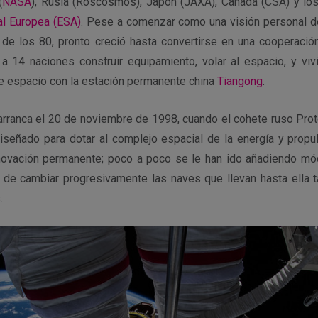
(
NASA
), Rusia (Roscosmos), Japón (JAXA), Canadá (CSA) y los
al Europea (ESA)
. Pese a c
omenzar como una visión personal d
 de los 80, pronto creció hasta convertirse en una cooperación
a 14 naciones construir equipamiento, volar al espacio, y vivi
te espacio con la estación permanente china
Tiangong
.
 arranca el 20 de noviembre de 1998, cuando el cohete ruso Prot
iseñado para dotar al complejo espacial de la energía y propul
novación permanente; poco a poco se le han ido añadiendo mód
 de cambiar progresivamente las naves que llevan hasta ella ta
.