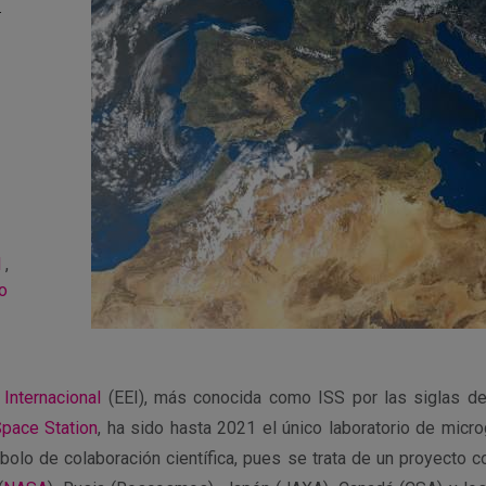
l
,
o
 Internacional
(EEI), más conocida como ISS por las siglas d
Space Station
, ha sido hasta 2021
el único laboratorio de mic
mbolo
de colaboración científica, pues se trata de un
proyecto c