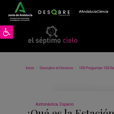
#AndalucíaCiencia
Abrir barra de herramientas
Inicio
Descubre el Universo
100 Preguntas 100 R
Astronáutica
,
Espacio
¿Qué es la Estació