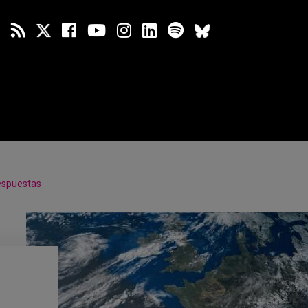
espuestas
n