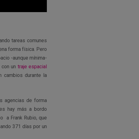
izando tareas comunes
na forma física. Pero
spacio -aunque mínima-
n con un
traje espacial
n cambios durante la
es agencias de forma
es hay más a bordo
ido a
Frank Rubio, que
zando 371 días por un