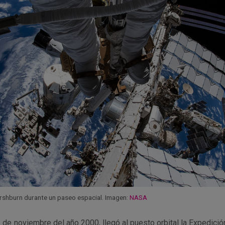
rshburn durante un paseo espacial. Imagen:
NASA
de noviembre del año 2000, llegó al puesto orbital la Expedició