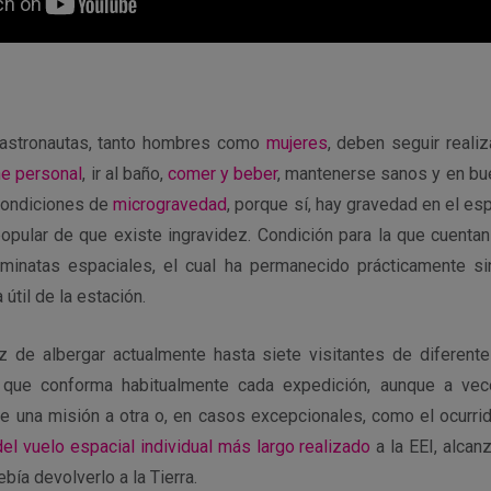
s astronautas, tanto hombres como
mujeres
, deben seguir real
ne personal
, ir al baño,
comer y beber
, mantenerse sanos y en bue
condiciones de
microgravedad
, porque sí, hay gravedad en el e
popular de que existe ingravidez. Condición para la que cuenta
minatas espaciales, el cual ha permanecido prácticamente si
 útil de la estación.
z de albergar actualmente hasta siete visitantes de diferent
 que conforma habitualmente cada expedición, aunque a
vec
e una misión a otra o, en casos excepcionales, como el ocurr
el vuelo espacial individual más largo realizado
a la EEI, alcan
ebía devolverlo a la Tierra.