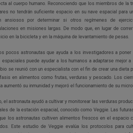
ecta al cuerpo humano. Reconociendo que los miembros de la tri
ares no tendrán suficiente espacio en su nave espacial para un
án ansiosos por determinar si otros regímenes de ejercic
ulaciones en misiones largas. De modo que, en lugar de correr 
cicio en la bicicleta y en la máquina de levantamiento de pesas.
s pocos astronautas que ayuda a los investigadores a poner 
 espaciales puede ayudar a los humanos a adaptarse mejor a l
bio se reunió con un especialista con el fin de crear una dieta
nfasis en alimentos como frutas, verduras y pescado. Los cientí
 aumentó su inmunidad y mejoró el funcionamiento de su microbi
, el astronauta ayudó a cultivar y monitorear las verduras produ
les de la estación espacial, conocido como Veggie. Las futura
que los astronautas cultiven alimentos frescos en el espacio c
dos. Este estudio de Veggie evalúa los protocolos para cult