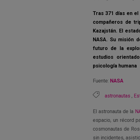
Tras 371 días en el
compañeros de trip
Kazajstán. El esta
NASA. Su misión de 
futuro de la expl
estudios orientad
psicología humana
Fuente:
NASA
astronautas
,
Es
El astronauta de la
N
espacio, un récord p
cosmonautas de Rosco
sin incidentes, asisti