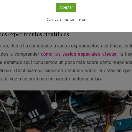
ptiembre, el astronauta de la JAXA (siglas en inglés de la A
Aceptar
ón) Satoshi Furukawa, y los cosmonautas de Roscosmos Kons
Chub.
Configurar manualmente
ios experimentos científicos
empo, Rubio ha contribuido a varios experimentos científicos, ent
tados a comprender
cómo los vuelos espaciales afectan
la fisi
ue estamos aquí conocemos un poco más sobre cómo responde
 Rubio. «Continuamos haciendo estudios sobre la estación qu
ada vez más profundo en nuestro sistema solar».