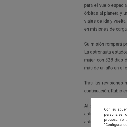
para el vuelo espacia
órbitas al planeta y
viajes de ida y vuelta
en misiones de carga 
Su misión romperá po
La astronauta estad
mujer, con 328 días 
más de un año en el e
Tras las revisiones m
continuación, Rubio 
Al desacoplarse la n
Con su acuer
astronautas de la NA
personales 
procesamien
astronauta de la Age
"Configurar co