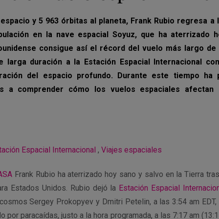
 espacio y 5 963 órbitas al planeta, Frank Rubio regresa a l
ulación en la nave espacial Soyuz, que ha aterrizado 
dounidense consigue así el récord del vuelo más largo de 
larga duración a la Estación Espacial Internacional cont
oración del espacio profundo. Durante este tiempo ha p
os a comprender cómo los vuelos espaciales afectan a 
tación Espacial Internacional
,
Viajes espaciales
ASA
Frank Rubio ha aterrizado hoy sano y salvo en la Tierra tra
ara Estados Unidos. Rubio dejó la
Estación Espacial Internacio
smos Sergey Prokopyev y Dmitri Petelin, a las 3:54 am EDT, y 
do por paracaídas, justo a la hora programada, a las 7:17 am (13:1