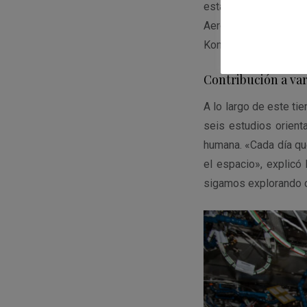
estación el 26 de se
Aeroespacial de Jap
Kononenko y Nikolai 
Contribución a var
A lo largo de este ti
seis estudios orien
humana. «Cada día q
el espacio», explicó
sigamos explorando c