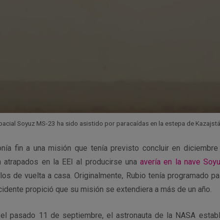
espacial Soyuz MS-23 ha sido asistido por paracaídas en la estepa de Kazajs
ía fin a una misión que tenía previsto concluir en diciembr
 atrapados en la EEI al producirse una
avería en la nave So
erlos de vuelta a casa. Originalmente, Rubio tenía programado 
cidente propició que su misión se extendiera a más de un año.
el pasado 11 de septiembre, el astronauta de la NASA establ