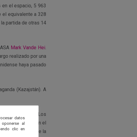
s en el espacio, 5 963
 el equivalente a 328
 la partida de otras 14
 NASA
Mark Vande Hei
.
argo realizado por una
ounidense haya pasado
raganda (Kazajstán). A
do de la estación
. Los
rocesar datos
 orbital junto con el
 oponerse al
endo clic en
ó en comandante de la