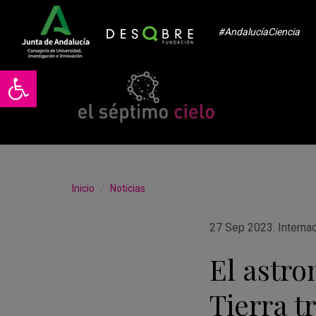
#AndalucíaCiencia
Abrir barra de herramientas
Inicio
Noticias
27 Sep 2023
.
Interna
El astro
Tierra t