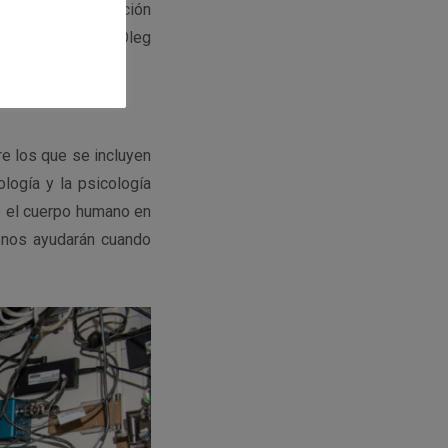
gencia de Exploración
tantin Borisov, Oleg
re los que se incluyen
ología y la psicología
 el cuerpo humano en
e nos ayudarán cuando