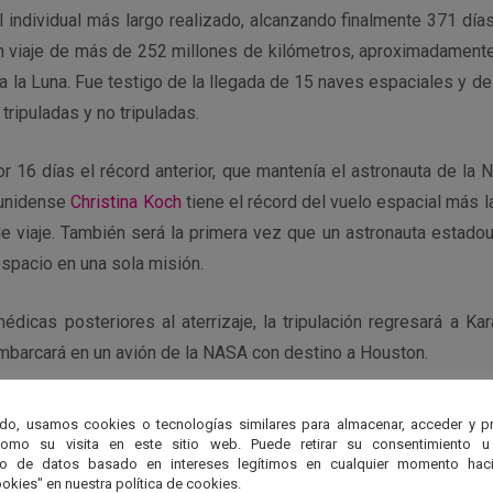
l individual más largo realizado, alcanzando finalmente 371 día
 un viaje de más de 252 millones de kilómetros, aproximadamente
 a la Luna. Fue testigo de la llegada de 15 naves espaciales y de
tripuladas y no tripuladas.
r 16 días el récord anterior, que mantenía el astronauta de la
ounidense
Christina Koch
tiene el récord del vuelo espacial más l
de viaje. También será la primera vez que un astronauta estad
spacio en una sola misión.
édicas posteriores al aterrizaje, la tripulación regresará a Ka
embarcará en un avión de la NASA con destino a Houston.
ave Soyuz MS-23, comenzó oficialmente la Expedición 70
a bor
do, usamos cookies o tecnologías similares para almacenar, acceder y p
SA Loral O’Hara y Jasmin Moghbeli permanecen a bordo del puesto
como su visita en este sitio web. Puede retirar su consentimiento u
to de datos basado en intereses legítimos en cualquier momento haci
ncia Espacial Europea (ESA) Andreas Mogensen, que se convirti
okies" en nuestra política de cookies.