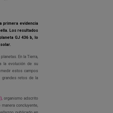
la primera evidencia
ella. Los resultados
laneta GJ 436 b, lo
solar.
anetas. En la Tierra,
a la evolución de su
 y medir estos campos
 grandes retos de la
),
organismo adscrito
e manera concluyente,
hallazgo, publicado en