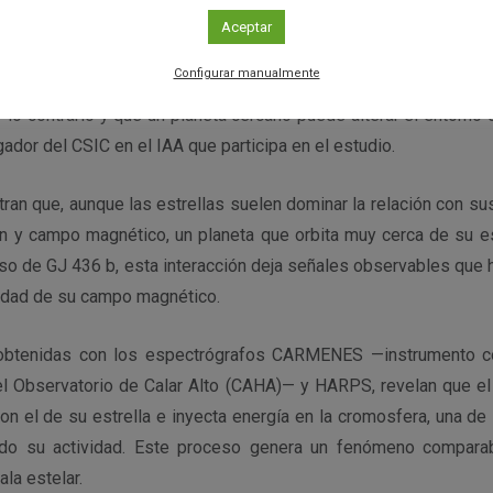
Aceptar
ensaba que era principalmente la estrella la que influía en el 
Configurar manualmente
la evidencia más clara hasta la fecha de algo que ya se ve
 lo contrario y que un planeta cercano puede alterar el entorno d
gador del CSIC en el IAA que participa en el estudio.
an que, aunque las estrellas suelen dominar la relación con su
ón y campo magnético, un planeta que orbita muy cerca de su e
 caso de GJ 436 b, esta interacción deja señales observables que h
sidad de su campo magnético.
obtenidas con los espectrógrafos CARMENES —instrumento co
el Observatorio de Calar Alto (CAHA)— y HARPS, revelan que 
on el de su estrella e inyecta energía en la cromosfera, una de
do su actividad. Este proceso genera un fenómeno comparab
ala estelar.