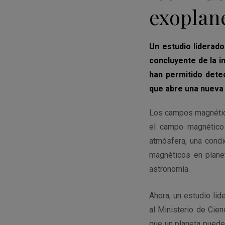
exoplan
Un estudio liderado
concluyente de la i
han permitido dete
que abre una nueva v
Los campos magnético
el campo magnético 
atmósfera, una condi
magnéticos en plane
astronomía.
Ahora, un estudio li
al Ministerio de Cie
que un planeta puede 