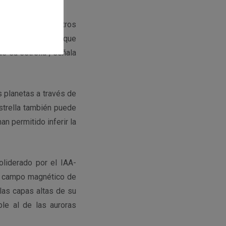
planeta, pero nuestros
nía sospechando: que
e su estrella”, señala
s planetas a través de
strella también puede
an permitido inferir la
liderado por el IAA-
el campo magnético de
 las capas altas de su
le al de las auroras