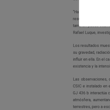
“Hasta hace poco se p
resultados aportan 
también puede ocurrir
Rafael Luque, investi
Los resultados muestr
su gravedad, radiaci
influir en ella. En el
existencia y la inten
Las observaciones, 
CSIC e instalado en 
GJ 436 b interactúa c
atmósfera, aumentan
terrestres, pero a esc