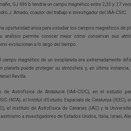
maño, GJ 436 b tendría un campo magnético entre 2,33 y 27 vec
edro J. Amado, coautor del trabajo e investigador del IAA-CSIC.
una oportunidad única para estudiar los campos magnéticos de pl
 Su análisis permite conocer mejor cómo conservan sus atm
cómo evolucionan a lo largo del tiempo.
l campo magnético de un exoplaneta era extremadamente difíc
n planeta puede proteger su atmósfera y, en última instancia, 
aniel Revilla.
o de Astrofísica de Andalucía (IAA-CSIC), en el estudio par
SIC-INTA), el Institut d’Estudis Espacials de Catalunya (IEEC), el
), el Instituto de Astrofísica de Canarias (IAC) y la Universita
e asimismo a investigadores de Estados Unidos, Italia, Israel, Al