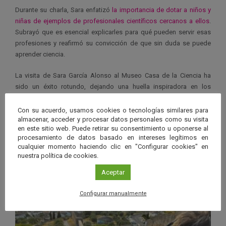
Durante su charla, Sara enfatizó
la importancia de dotar a niños y
niñas de ejemplos de profesionales científicos cercanos a ellos
.
Subrayó que es esencial explicarles para qué pueden servir esas
profesiones y reafirmó su convicción de que sin duda se puede
aprender ciencia.
La visita de Sara García Alonso al Museo Casa de la Ciencia ha
sido un éxito rotundo, dejando una huella inspiradora en los
asistentes y promoviendo la pasión por la ciencia entre los jóvenes
de Sevilla.
Con su acuerdo, usamos cookies o tecnologías similares para
almacenar, acceder y procesar datos personales como su visita
en este sitio web. Puede retirar su consentimiento u oponerse al
procesamiento de datos basado en intereses legítimos en
cualquier momento haciendo clic en "Configurar cookies" en
nuestra política de cookies.
Ver má
Últimas noticias publicadas
Aceptar
Configurar manualmente