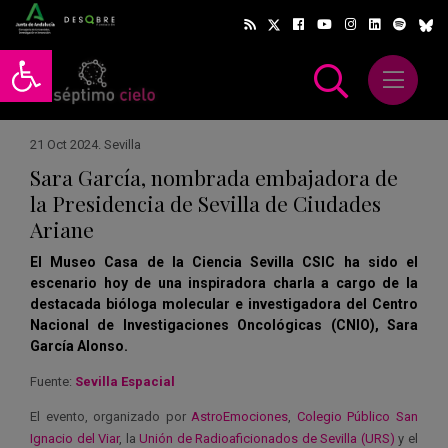
Abrir barra de herramientas
Abrir m
scar
21 Oct 2024
.
Sevilla
Sara García, nombrada embajadora de
la Presidencia de Sevilla de Ciudades
Ariane
El Museo Casa de la Ciencia Sevilla CSIC ha sido el
escenario hoy de una inspiradora charla a cargo de la
destacada bióloga molecular e investigadora del Centro
Nacional de Investigaciones Oncológicas (CNIO), Sara
García Alonso.
Fuente:
Sevilla Espacial
El evento, organizado por
AstroEmociones
,
Colegio Público San
Ignacio del Viar
, la
Unión de Radioaficionados de Sevilla (URS)
y el