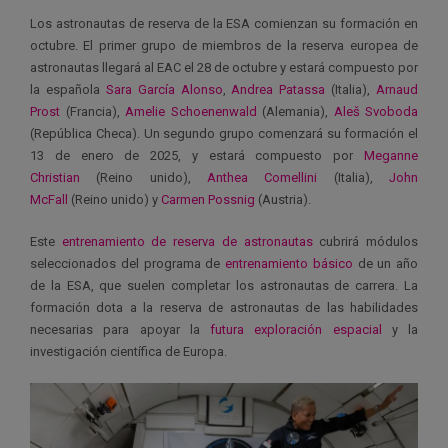
Los astronautas de reserva de la ESA comienzan su formación en
octubre. El primer grupo de miembros de la reserva europea de
astronautas llegará al EAC el 28 de octubre y estará compuesto por
la española
Sara García Alonso
,
Andrea Patassa
(Italia),
Arnaud
Prost
(Francia),
Amelie Schoenenwald
(Alemania),
Aleš Svoboda
(República Checa). Un segundo grupo comenzará su formación el
13 de enero de 2025, y estará compuesto por
Meganne
Christian
(Reino unido),
Anthea Comellini
(Italia),
John
McFall
(Reino unido) y
Carmen Possnig
(Austria).
Este
entrenamiento de reserva de astronautas
cubrirá módulos
seleccionados del programa de
entrenamiento básico
de un año
de la ESA, que suelen completar los astronautas de carrera. La
formación dota a la reserva de astronautas de las habilidades
necesarias para apoyar la
futura exploración espacial
y la
investigación científica de Europa.