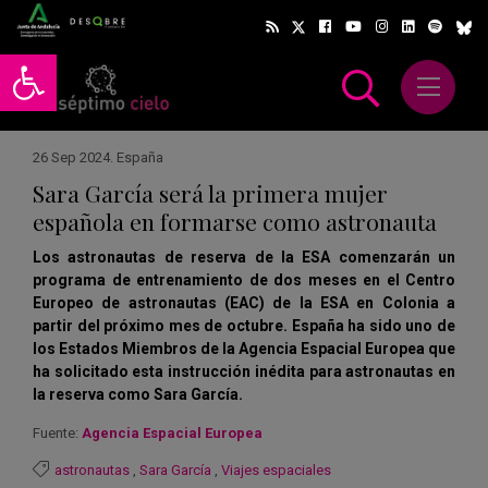
Abrir barra de herramientas
Abrir m
scar
26 Sep 2024
.
España
Sara García será la primera mujer
española en formarse como astronauta
Los astronautas de reserva de la ESA comenzarán un
programa de entrenamiento de dos meses en el Centro
Europeo de astronautas (EAC) de la ESA en Colonia a
partir del próximo mes de octubre.
España ha sido uno de
los Estados Miembros de la Agencia Espacial Europea que
ha solicitado esta instrucción inédita para astronautas en
la reserva como Sara García.
Fuente:
Agencia Espacial Europea
astronautas
,
Sara García
,
Viajes espaciales