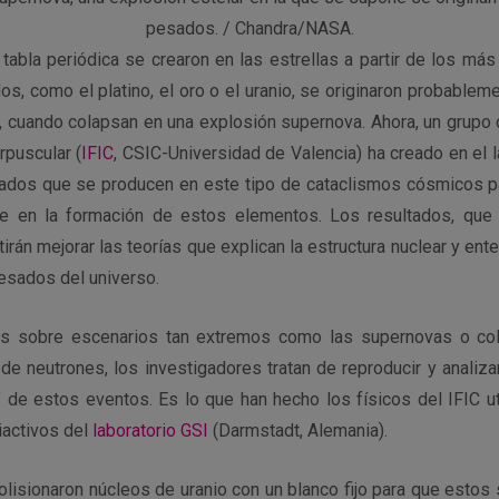
pesados. / Chandra/NASA.
tabla periódica se crearon en las estrellas a partir de los más
s, como el platino, el oro o el uranio, se originaron probablem
s, cuando colapsan en una explosión supernova. Ahora, un grupo 
rpuscular (
IFIC
, CSIC-Universidad de Valencia) ha creado en el 
ados que se producen en este tipo de cataclismos cósmicos pa
e en la formación de estos elementos. Los resultados, que
tirán mejorar las teorías que explican la estructura nuclear y en
sados del universo.
tos sobre escenarios tan extremos como las supernovas o co
 de neutrones, los investigadores tratan de reproducir y analizar
’ de estos eventos. Es lo que han hecho los físicos del IFIC ut
iactivos del
laboratorio GSI
(Darmstadt, Alemania).
olisionaron núcleos de uranio con un blanco fijo para que estos