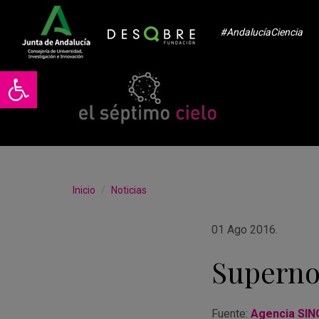
#AndalucíaCiencia
Abrir barra de herramientas
Inicio
Noticias
01 Ago 2016
.
Supernov
Fuente:
Agencia SIN