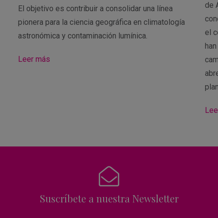
de 
El objetivo es contribuir a consolidar una línea
con
pionera para la ciencia geográfica en climatología
el 
astronómica y contaminación lumínica.
han
Leer más
cam
abre
pla
Lee
Suscríbete a nuestra Newsletter