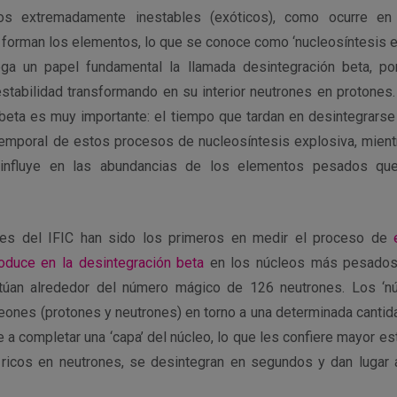
eos extremadamente inestables (exóticos), como ocurre en
forman los elementos, lo que se conoce como ‘nucleosíntesis ex
ga un papel fundamental la llamada desintegración beta, po
estabilidad transformando en su interior neutrones en protones
 beta es muy importante: el tiempo que tardan en desintegrarse
temporal de estos procesos de nucleosíntesis explosiva, mien
 influye en las abundancias de los elementos pesados qu
ores del IFIC han sido los primeros en medir el proceso de
oduce en la desintegración beta
en los núcleos más pesados 
túan alrededor del número mágico de 126 neutrones. Los ‘n
ones (protones y neutrones) en torno a una determinada cantidad 
a completar una ‘capa’ del núcleo, lo que les confiere mayor es
ricos en neutrones, se desintegran en segundos y dan lugar