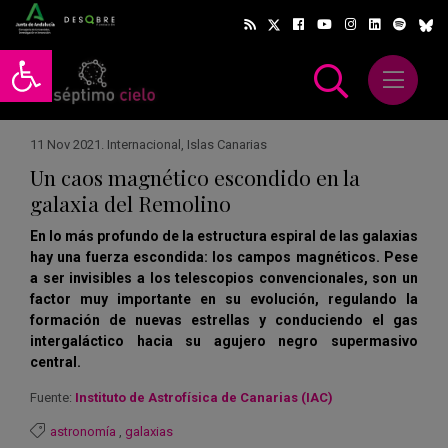
Abrir barra de herramientas
Abrir m
scar
11 Nov 2021
.
Internacional
,
Islas Canarias
Un caos magnético escondido en la
galaxia del Remolino
En lo más profundo de la estructura espiral de las galaxias
hay una fuerza escondida: los campos magnéticos. Pese
a ser invisibles a los telescopios convencionales, son un
factor muy importante en su evolución, regulando la
formación de nuevas estrellas y conduciendo el gas
intergaláctico hacia su agujero negro supermasivo
central.
Fuente:
Instituto de Astrofísica de Canarias (IAC)
astronomía
,
galaxias