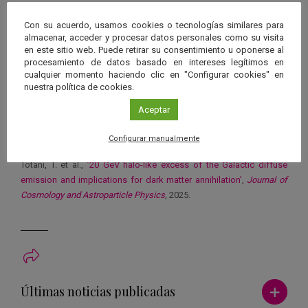
aporta un análisis interesante y técnicamente sólido, pero que no
constituye una prueba de detección de materia oscura. Para salir
Con su acuerdo, usamos cookies o tecnologías similares para
almacenar, acceder y procesar datos personales como su visita
de dudas, será necesario acumular más datos y comprobar si la
en este sitio web. Puede retirar su consentimiento u oponerse al
misma señal se reproduce en otras regiones con alta densidad de
procesamiento de datos basado en intereses legítimos en
materia oscura, como las galaxias enanas del halo de la Vía Láctea.
cualquier momento haciendo clic en "Configurar cookies" en
Solo entonces podrá evaluarse si el exceso hallado por Totani es
nuestra política de cookies.
realmente la huella de las escurridizas partículas WIMP o
Aceptar
un fenómeno astrofísico aún no modelizado adecuadamente.
Configurar manualmente
Referencia
:
Totani, T. et al.,
’20 GeV halo-like excess of the Galactic diffuse
emission and implications for dark matter annihilation’
,
Journal of
Cosmology and Astroparticle Physics
, 2025.
Ver má
Últimas noticias publicadas