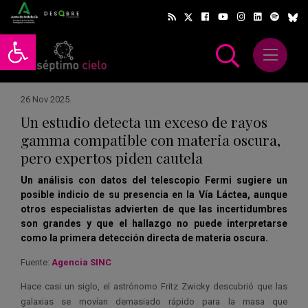
Abrir barra de herramientas
Abrir m
scar
26 Nov 2025
.
Un estudio detecta un exceso de rayos
gamma compatible con materia oscura,
pero expertos piden cautela
Un análisis con datos del telescopio Fermi sugiere un
posible indicio de su presencia en la Vía Láctea, aunque
otros especialistas advierten de que las incertidumbres
son grandes y que el hallazgo no puede interpretarse
como la primera detección directa de materia oscura.
Fuente:
Agencia SINC
Hace casi un siglo, el astrónomo Fritz Zwicky descubrió que las
galaxias se movían demasiado rápido para la masa que