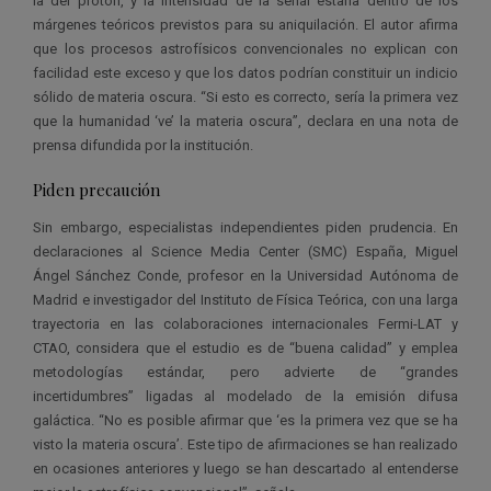
la del protón, y la intensidad de la señal estaría dentro de los
márgenes teóricos previstos para su aniquilación. El autor afirma
que los procesos astrofísicos convencionales no explican con
facilidad este exceso y que los datos podrían constituir un indicio
sólido de materia oscura. “Si esto es correcto, sería la primera vez
que la humanidad ‘ve’ la materia oscura”, declara en una nota de
prensa difundida por la institución.
Piden precaución
Sin embargo, especialistas independientes piden prudencia. En
declaraciones al Science Media Center (SMC) España, Miguel
Ángel Sánchez Conde, profesor en la Universidad Autónoma de
Madrid e investigador del Instituto de Física Teórica, con una larga
trayectoria en las colaboraciones internacionales Fermi-LAT y
CTAO, considera que el estudio es de “buena calidad” y emplea
metodologías estándar, pero advierte de “grandes
incertidumbres” ligadas al modelado de la emisión difusa
galáctica. “No es posible afirmar que ‘es la primera vez que se ha
visto la materia oscura’. Este tipo de afirmaciones se han realizado
en ocasiones anteriores y luego se han descartado al entenderse