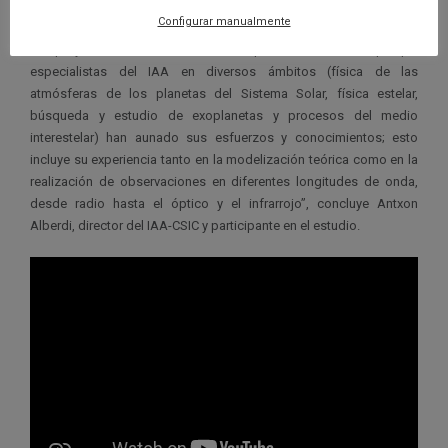
mínima de unas seis veces la de la Tierra.
Configurar manualmente
«Un proyecto de esta clase solo se ha podido llevar a cabo porque
especialistas del IAA en diversos ámbitos (física de las
atmósferas de los planetas del Sistema Solar, física estelar,
búsqueda y estudio de exoplanetas y procesos del medio
interestelar) han aunado sus esfuerzos y conocimientos; esto
incluye su experiencia tanto en la modelización teórica como en la
realización de observaciones en diferentes longitudes de onda,
desde radio hasta el óptico y el infrarrojo”, concluye Antxon
Alberdi, director del IAA-CSIC y participante en el estudio.