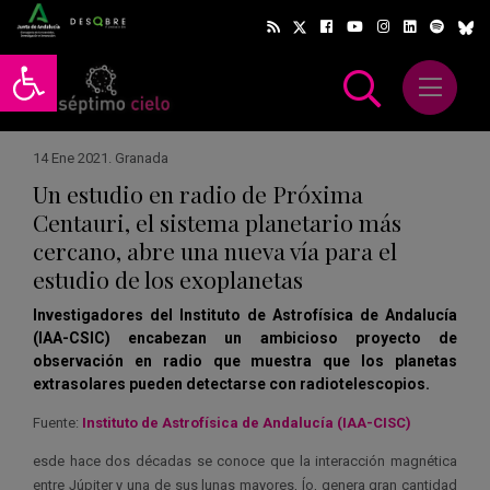
Abrir barra de herramientas
Abrir m
scar
14 Ene 2021
.
Granada
Un estudio en radio de Próxima
Centauri, el sistema planetario más
cercano, abre una nueva vía para el
estudio de los exoplanetas
Investigadores del Instituto de Astrofísica de Andalucía
(IAA-CSIC) encabezan un ambicioso proyecto de
observación en radio que muestra que los planetas
extrasolares pueden detectarse con radiotelescopios.
Fuente:
Instituto de Astrofísica de Andalucía (IAA-CISC)
esde hace dos décadas se conoce que la interacción magnética
entre Júpiter y una de sus lunas mayores, Ío, genera gran cantidad