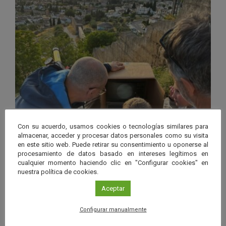
31 Jul 2026
|
Andalucía
Con su acuerdo, usamos cookies o tecnologías similares para
Andalucía se prepara para el eclipse
almacenar, acceder y procesar datos personales como su visita
en este sitio web. Puede retirar su consentimiento u oponerse al
solar de 2027, el primero total en la
procesamiento de datos basado en intereses legítimos en
cualquier momento haciendo clic en "Configurar cookies" en
región en más de un siglo
nuestra política de cookies.
Leer más
Aceptar
Configurar manualmente