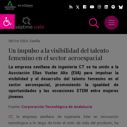
Abrir barra de herramientas
Abrir m
scar
08 Oct 2024
.
Sevilla
Un impulso a la visibilidad del talento
femenino en el sector aeroespacial
La empresa sevillana de ingeniería CT se ha unido a la
Asociación Ellas Vuelan Alto (EVA) para impulsar la
visibilidad y el desarrollo del talento femenino en el
sector aeroespacial, promoviendo la igualdad de
oportunidades y las vocaciones STEM entre mujeres
jóvenes.
Fuente:
Corporación Tecnológica de Andalucía
CT
, la empresa sevillana de ingeniería líder en innovación
tecnológica a lo largo de todo el ciclo de vida del producto, ha