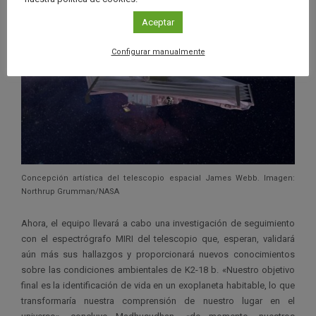
Aceptar
Configurar manualmente
Concepción artística del telescopio espacial James Webb. Imagen:
Northrup Grumman/NASA
Ahora, el equipo llevará a cabo una investigación de seguimiento
con el espectrógrafo MIRI del telescopio que, esperan, validará
aún más sus hallazgos y proporcionará nuevos conocimientos
sobre las condiciones ambientales de K2-18 b. «Nuestro objetivo
final es la identificación de vida en un exoplaneta habitable, lo que
transformaría nuestra comprensión de nuestro lugar en el