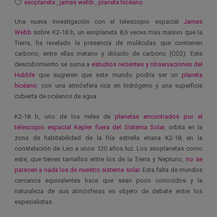
exoplaneta
,
james webb
,
planeta hicéano
Una nueva investigación con el telescopio espacial
James
Webb
sobre K2-18 b, un exoplaneta 8,6 veces más masivo que la
Tierra, ha revelado la presencia de moléculas que contienen
carbono, entre ellas metano y dióxido de carbono (CO2). Este
descubrimiento se suma a
estudios recientes y observaciones del
Hubble
que sugieren que este mundo podría ser un
planeta
hicéano
: con una atmósfera rica en hidrógeno y una superficie
cubierta de océanos de agua.
K2-18 b, uno de los miles de
planetas encontrados por el
telescopio espacial Kepler fuera del Sistema Solar
, orbita en la
zona de habitabilidad de la fría estrella enana K2-18, en la
constelación de Leo a unos 120 años luz. Los exoplanetas como
este, que tienen tamaños entre los de la Tierra y Neptuno,
no se
parecen a nada los de nuestro sistema solar
. Esta falta de mundos
cercanos equivalentes hace que sean poco conocidos y la
naturaleza de sus atmósferas es objeto de debate entre los
especialistas.