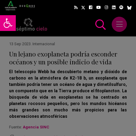
Abrir barra de herramientas
Abrir m
scar
13 Sep 2023
.
Internacional
Un lejano exoplaneta podría esconder
océanos y un posible indicio de vida
El telescopio Webb ha descubierto metano y dióxido de
carbono en la atmósfera de K2-18 b, un exoplaneta que
también podría tener un océano de agua y dimetilsulfuro,
un compuesto que en la Tierra produce el fitoplancton. La
búsqueda de vida en exoplanetas se ha centrado en
planetas rocosos pequeños, pero los mundos hicéanos
más grandes son mucho más propicios para las
observaciones atmosféricas
Fuente:
Agencia SINC