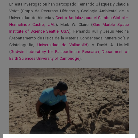
En esta investigación han participado Fernando Gázquez y Claudia
Voigt (Grupo de Recursos Hídricos y Geología Ambiental de la
Universidad de Almería y
Centro Andaluz para el Cambio Global –
Hermelindo Castro, UAL
); Mark W. Claire (
Blue Marble Space
Institute of Science Seattle, USA
); Fernando Rull y Jesús Medina
(Departamento de Física de la Materia Condensada, Mineralogía y
Cristalografía,
Universidad de Valladolid
) y David A. Hodell
(
Godwin Laboratory for Palaeoclimate Research, Department of
Earth Sciences University of Cambridge
).