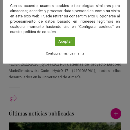
Con su acuerdo, usamos cookies o tecnologías similares para
almacenar, acceder y procesar datos personales como su visita
Los investigadores han encontrado que el yeso, un mineral que
en este sitio web. Puede retirar su consentimiento u oponerse al
contiene agua en su estructura, aparece en superficie y en profundidad
procesamiento de datos basado en intereses legítimos en
de los suelos de este desierto.
cualquier momento haciendo clic en "Configurar cookies" en
nuestra política de cookies.
El trabajo ha sido financiado con los proyectos GYPCLIMATE del
Aceptar
Ministerio de Ciencia e Innovación
(PID2021-123980OA-I00),
dirigidos por Fernando Gázquez, el contrato Ramón y Cajal
Configurar manualmente
(RYC2020-029811-I) y la ayuda PPIT-UAL de la Junta de Andalucía-
FEDER 2022-2026 (RyC-PPI2021-01), además del proyecto Europeo
MarieSkłodowska-Curie HydrO-17 (#101063961), todos ellos
desarrollados en la Universidad de Almería.
Ver má
Últimas noticias publicadas