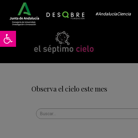
#AndalucíaCiencia
Abrir barra de herramientas
Observa el cielo este mes
Realiza
aquí
tu