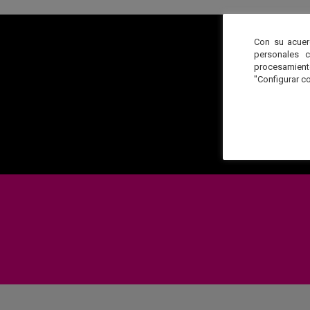
búsqueda:
Con su acuer
personales 
procesamien
"Configurar co
Plantéano