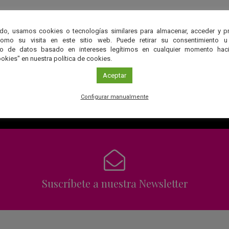
do, usamos cookies o tecnologías similares para almacenar, acceder y p
¿Qué quieres saber?
como su visita en este sitio web. Puede retirar su consentimiento u
to de datos basado en intereses legítimos en cualquier momento haci
okies" en nuestra política de cookies.
s tu consulta relacionada con la astronomía y nuestro equipo d
Aceptar
te responderá a la mayor brevedad posible
Configurar manualmente
Formula tu pregunta
Suscríbete a nuestra Newsletter