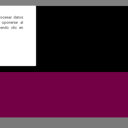
rocesar datos
 oponerse al
endo clic en
e expertos