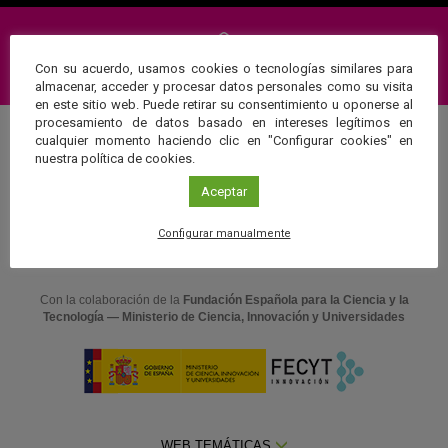
Con su acuerdo, usamos cookies o tecnologías similares para
Suscríbete a nuestra Newsletter
almacenar, acceder y procesar datos personales como su visita
en este sitio web. Puede retirar su consentimiento u oponerse al
procesamiento de datos basado en intereses legítimos en
cualquier momento haciendo clic en "Configurar cookies" en
nuestra política de cookies.
Una web de:
Aceptar
Configurar manualmente
Con la colaboración de la
Fundación Española para la Ciencia y la
Tecnología — Ministerio de Ciencia, Innovación y Universidades
WEB TEMÁTICAS