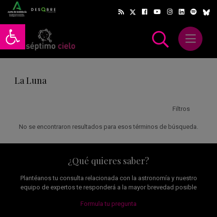
Abrir barra de herramientas
Abrir m
scar
La Luna
Filtros
No se encontraron resultados para esos términos de búsqueda.
¿Qué quieres saber?
Plantéanos tu consulta relacionada con la astronomía y nuestro
equipo de expertos te responderá a la mayor brevedad posible
Formula tu pregunta