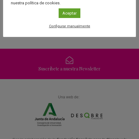
nuestra política de cookies.
forma más lúdica y amena con
la astronomía con las mejores
nuestra selección de juegos
revistas de divulgación
Aceptar
online.
científica.
Ver juegos
Ver revistas
Configurar manualmente
Suscríbete a nuestra Newsletter
Una web de: