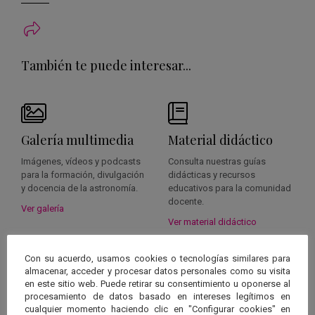
También te puede interesar...
Galería multimedia
Material didáctico
Imágenes, vídeos y podcasts
Consulta nuestras guías
para la formación, divulgación
didácticas y recursos
y docencia de la astronomía.
educativos para la comunidad
docente.
Ver galería
Ver material didáctico
Con su acuerdo, usamos cookies o tecnologías similares para
almacenar, acceder y procesar datos personales como su visita
en este sitio web. Puede retirar su consentimiento u oponerse al
Juegos
Revistas
procesamiento de datos basado en intereses legítimos en
cualquier momento haciendo clic en "Configurar cookies" en
Aprende sobre astronomía de
Conoce a fondo el mundo de