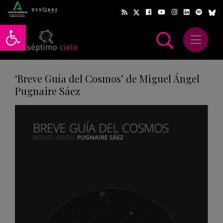
Abrir barra de herramientas
Abrir m
scar
‘Breve Guía del Cosmos’ de Miguel Ángel
Pugnaire Sáez