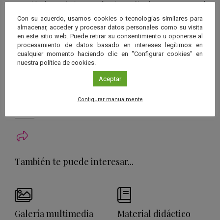
recorrido la provincia granadina transmitiendo su amor por el
Cosmos a la población, tratando de plasmarlo ahora en estas
Con su acuerdo, usamos cookies o tecnologías similares para
páginas de una manera cercana y práctica.
almacenar, acceder y procesar datos personales como su visita
en este sitio web. Puede retirar su consentimiento u oponerse al
procesamiento de datos basado en intereses legítimos en
Autor:
Miguel Ángel Pugnaire Sáez
cualquier momento haciendo clic en "Configurar cookies" en
Editorial:
Sonámbulos Ediciones
nuestra política de cookies.
ISBN:
978-84-122040-2-5
Aceptar
Páginas:
228
Configurar manualmente
*Imagen de portada:
Pixabay
También te puede interesar...
Galería multimedia
Material didáctico