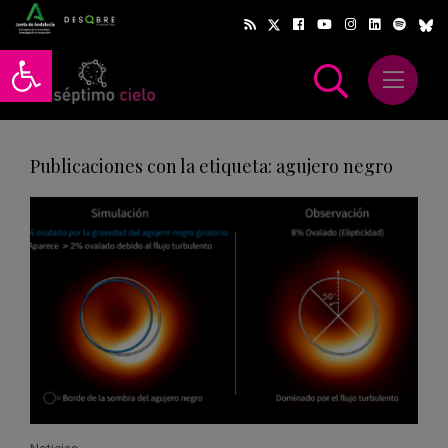
Abrir barra de herramientas
Abrir m
scar
Publicaciones con la etiqueta: agujero negro