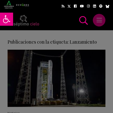
Abrir barra de herramientas
Abrir m
scar
Publicaciones con la etiqueta: Lanzamiento