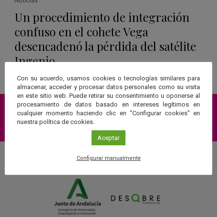
Noticias
Un procedimiento de integración
confuso en el cohete Vega
desencadenó la pérdida del satélite
Ingenio
Leer más
Con su acuerdo, usamos cookies o tecnologías similares para
almacenar, acceder y procesar datos personales como su visita
en este sitio web. Puede retirar su consentimiento u oponerse al
procesamiento de datos basado en intereses legítimos en
cualquier momento haciendo clic en "Configurar cookies" en
nuestra política de cookies.
Suscríbete a nuestra Newsletter
Aceptar
Configurar manualmente
Una web de: