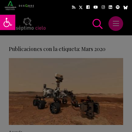
Abrir barra de herramientas
Abrir m
scar
Publicaciones con la etiqueta: Mars 2020