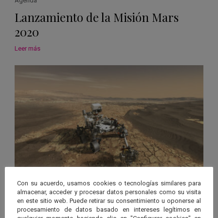
Agenda
Lanzamiento de la Misión Mars
2020
Leer más
Con su acuerdo, usamos cookies o tecnologías similares para
Noticias
almacenar, acceder y procesar datos personales como su visita
El Centro de Astrobiología se
en este sitio web. Puede retirar su consentimiento u oponerse al
procesamiento de datos basado en intereses legítimos en