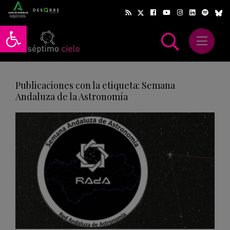
Abrir barra de herramientas
Abrir m
scar
Publicaciones con la etiqueta: Semana
Andaluza de la Astronomía