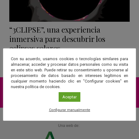
“3CLIPSE”, una experiencia
inmersiva para descubrir los
eclipses solares
Con su acuerdo, usamos cookies o tecnologías similares para
Leer más
almacenar, acceder y procesar datos personales como su visita
en este sitio web. Puede retirar su consentimiento u oponerse al
procesamiento de datos basado en intereses legítimos en
cualquier momento haciendo clic en "Configurar cookies" en
nuestra política de cookies.
Suscríbete a nuestra Newsletter
Aceptar
Configurar manualmente
Una web de: