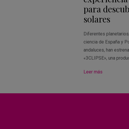
para descubr
solares
Diferentes planetario
ciencia de España y Po
andaluces, han estren
«3CLIPSE», una produ
Leer más