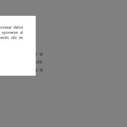
rocesar datos
 oponerse al
endo clic en
ticipada
llamando al
que desean a asistir.
se podrá acceder a la