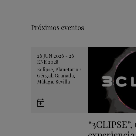
Próximos eventos
26 JUN 2026 - 26
ENE 2028
Eclipse
,
Planetario
/
Gérgal
,
Granada
,
Málaga
,
Sevilla
Guardar
en
“3CLIPSE”,
Google
Calendar
experiencia