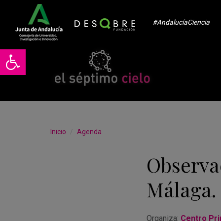
#AndalucíaCiencia
Abrir barra de herramientas
Inicio
Agenda
Observa
Málaga.
Organiza:
Centro Pri