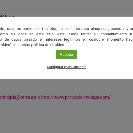
Málaga
do, usamos cookies o tecnologías similares para almacenar, acceder y p
ncia Principia
como su visita en este sitio web. Puede retirar su consentimiento u
to de datos basado en intereses legítimos en cualquier momento haci
okies" en nuestra política de cookies.
Aceptar
observaciones astronómicas es necesario realizar
reserva an
952 07 04 81) indicando nombre, DNI y el número de personas 
Configurar manualmente
ta hasta completar el aforo (100 personas). Sin reserva no 
principia@terra.es
o
http://www.principia-malaga.com/
r