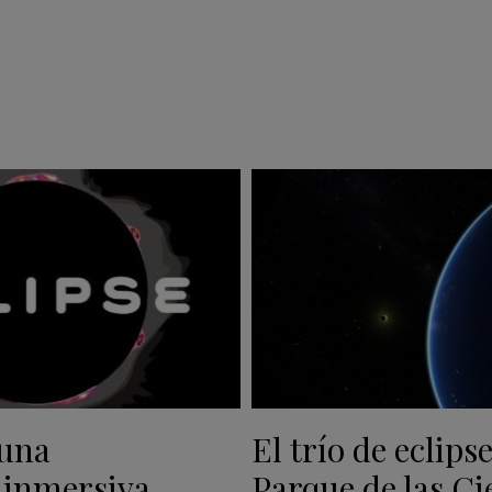
 una
El trío de eclipse
 inmersiva
Parque de las Ci