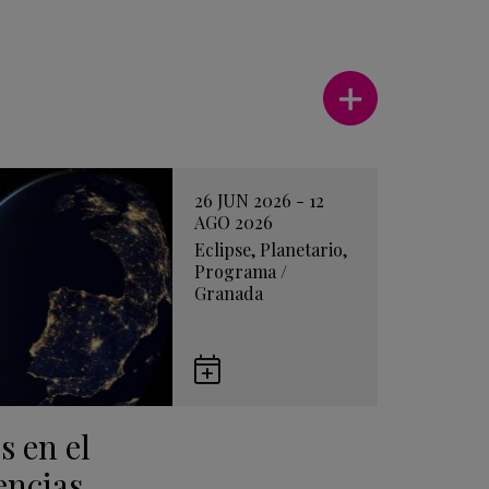
Ver más
26 JUN 2026 - 12
AGO 2026
Eclipse
,
Planetario
,
Programa
/
Granada
Guardar
en
s en el
Google
Calendar
encias