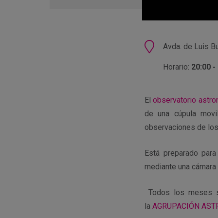
en
Google
Calendar
Ubicación
Avda. de Luis Bu
Horario:
20:00 -
El
observatorio astro
de una cúpula movil
observaciones de lo
Está preparado para
mediante una cámara C
Todos los meses se
la
AGRUPACIÓN AST