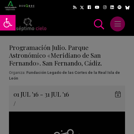
Abrir barra de herramientas
Abrir m
scar
Programación Julio. Parque
Astronómico «Meridiano de San
Fernando». San Fernando, Cádiz.
Organiza:
Fundación Legado de las Cortes de la Real Isla de
León
Gua
01
JUL
'16 - 31
JUL
'16
en
/
Goog
Cale