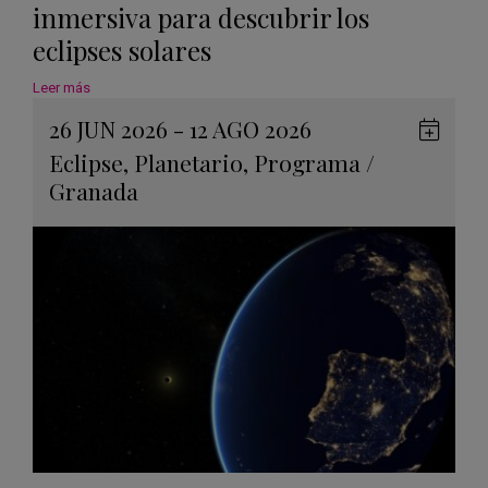
inmersiva para descubrir los
eclipses solares
Leer más
26 JUN 2026 - 12 AGO 2026
Guard
Eclipse
,
Planetario
,
Programa
/
en
Granada
Googl
Calen