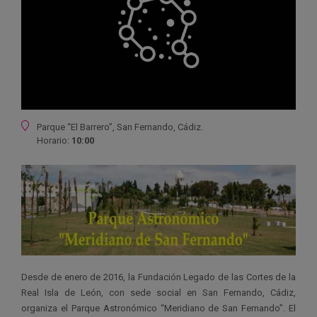
Ubicación
Parque “El Barrero”, San Fernando, Cádiz.
Horario:
10:00
Desde de enero de 2016, la Fundación Legado de las Cortes de la
Real Isla de León, con sede social en San Fernando, Cádiz,
organiza el Parque Astronómico “Meridiano de San Fernando”. El