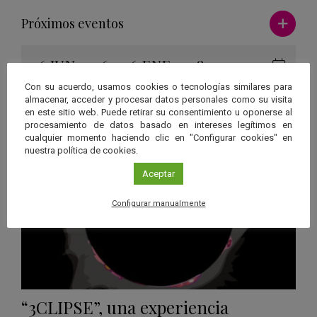
Ver má
Próximos eventos
26 JUN 2026 - 26 ENE 2028
Guard
Eclipse
,
Planetario
/
Gérgal
,
Granada
,
Con su acuerdo, usamos cookies o tecnologías similares para
en
almacenar, acceder y procesar datos personales como su visita
Málaga
,
Sevilla
en este sitio web. Puede retirar su consentimiento u oponerse al
Googl
procesamiento de datos basado en intereses legítimos en
Calen
cualquier momento haciendo clic en "Configurar cookies" en
nuestra política de cookies.
Aceptar
Configurar manualmente
“3CLIPSE”, una experiencia