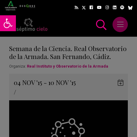
Abrir barra de herramientas
Abrir m
scar
Semana de la Ciencia. Real Observatorio
de la Armada. San Fernando, Cádiz.
Organiza:
Real Instituto y Observatorio de la Armada
Gua
04
NOV
'15 - 10
NOV
'15
en
/
Goog
Cale