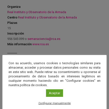
Organiza
Real Instituto y Observatorio de la Armada
Centro
Real Instituto y Observatorio de la Armada
Plazas
15
Inscripción
956 545 099 o
semanaciencia@roa.es
Más información
www.roa.es
Con su acuerdo, usamos cookies o tecnologías similares para
almacenar, acceder y procesar datos personales como su visita
en este sitio web. Puede retirar su consentimiento u oponerse al
Ver má
Próximos eventos
procesamiento de datos basado en intereses legítimos en
cualquier momento haciendo clic en "Configurar cookies" en
nuestra política de cookies.
26 JUN 2026 - 26 ENE 2028
Aceptar
Guard
Eclipse
,
Planetario
/
Gérgal
,
Granada
,
en
Málaga
,
Sevilla
Configurar manualmente
Googl