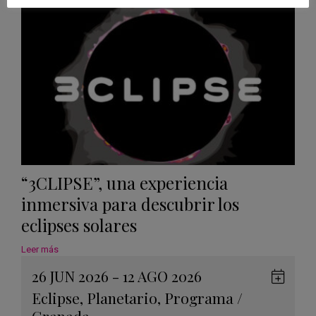
Calen
“3CLIPSE”, una experiencia
inmersiva para descubrir los
eclipses solares
Leer más
26 JUN 2026 - 12 AGO 2026
Guard
Eclipse
,
Planetario
,
Programa
/
en