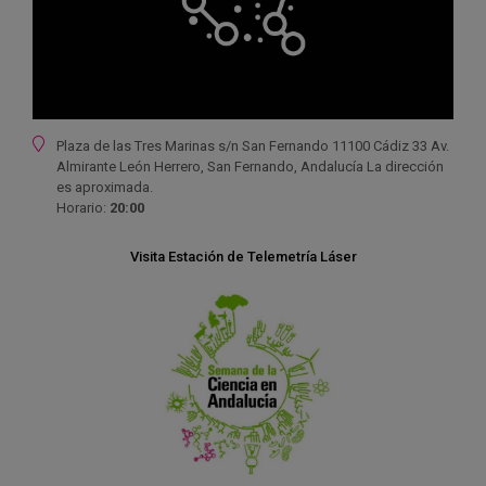
Ubicación
Plaza de las Tres Marinas s/n San Fernando 11100 Cádiz 33 Av.
Almirante León Herrero, San Fernando, Andalucía La dirección
es aproximada.
Horario:
20:00
Visita Estación de Telemetría Láser