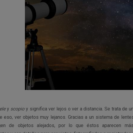
ele
y
scopio
y significa ver lejos o ver a distancia. Se trata de 
e eso, ver objetos muy lejanos. Gracias a un sistema de lent
gen de objetos alejados, por lo que éstos aparecen más