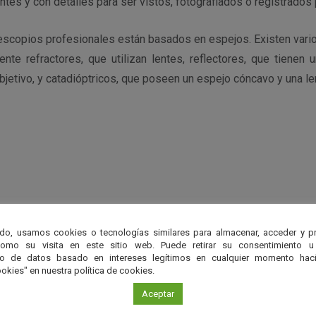
antes y con detalles para ser vistos, fotografiados o registrados 
lescopios profesionales están basados en espejos. Existen vari
ente refractores, que utilizan lentes, reflectores, que tienen
objetivo, y catadióptricos, que poseen un espejo cóncavo y una le
r
do, usamos cookies o tecnologías similares para almacenar, acceder y p
como su visita en este sitio web. Puede retirar su consentimiento u
to de datos basado en intereses legítimos en cualquier momento haci
okies" en nuestra política de cookies.
Aceptar