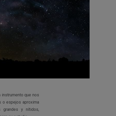
un instrumento que nos
es o espejos aproxima
 grandes y nítidos,