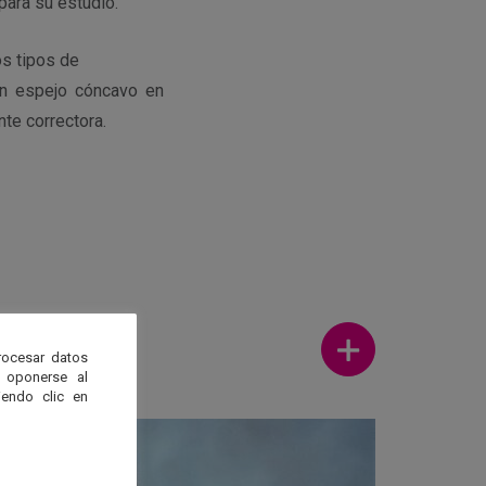
para su estudio.
os tipos de
 un espejo cóncavo en
nte correctora.
Ver más
rocesar datos
 oponerse al
endo clic en