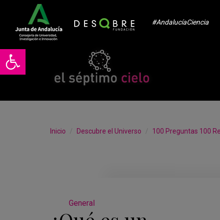
#AndalucíaCiencia
Abrir barra de herramientas
Inicio
Descubre el Universo
100 Preguntas 100 R
General
¿Qué es un