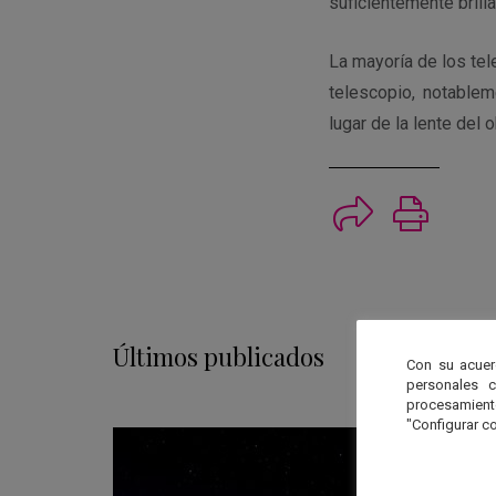
suficientemente brill
La mayoría de los te
telescopio, notablem
lugar de la lente del 
Imprimi
Últimos publicados
Con su acuer
personales 
procesamien
"Configurar co