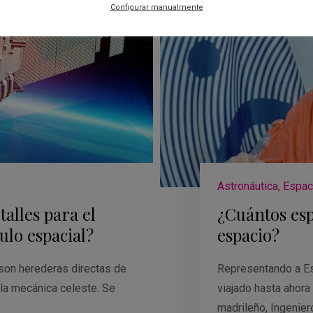
Configurar manualmente
Astronáutica
,
Espac
alles para el
¿Cuántos esp
ulo espacial?
espacio?
son herederas directas de
Representando a Esp
 la mecánica celeste. Se
viajado hasta ahora
madrileño, Ingenier