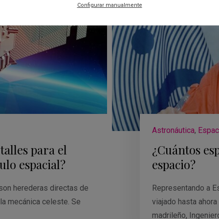
Configurar manualmente
Astronáutica
,
Espac
alles para el
¿Cuántos esp
ulo espacial?
espacio?
son herederas directas de
Representando a Esp
 la mecánica celeste. Se
viajado hasta ahora
madrileño, Ingenier