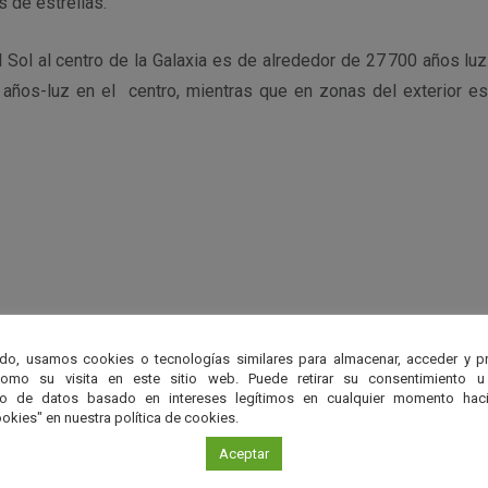
 de estrellas.
 Sol al centro de la Galaxia es de alrededor de 27 700 años luz
 años-luz en el centro, mientras que en zonas del exterior e
r
do, usamos cookies o tecnologías similares para almacenar, acceder y p
como su visita en este sitio web. Puede retirar su consentimiento u
to de datos basado en intereses legítimos en cualquier momento haci
okies" en nuestra política de cookies.
Aceptar