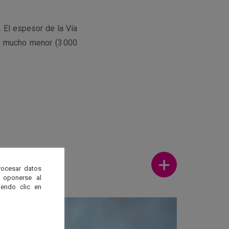
. El espesor de la Vía
s mucho menor (3 000
Ver más
rocesar datos
 oponerse al
endo clic en