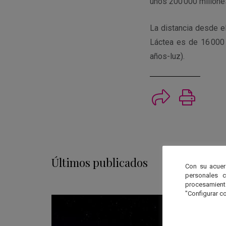
unos 200 000 millones
La distancia desde el
Láctea es de 16 000
años-luz).
Imprimi
Últimos publicados
Con su acuer
personales 
procesamien
"Configurar co