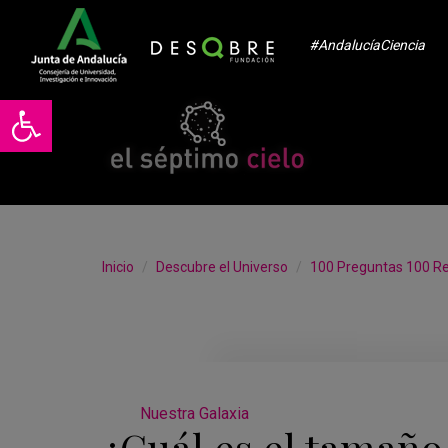
#AndalucíaCiencia
Abrir barra de herramientas
Inicio
Descubre el Universo
100 Preguntas 100 R
Nuestra Galaxia
¿Cuál es el tamaño