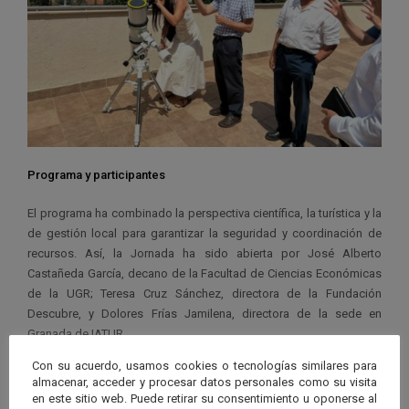
Programa y participantes
El programa ha combinado la perspectiva científica, la turística y la
de gestión local para garantizar la seguridad y coordinación de
recursos. Así, la Jornada ha sido abierta por José Alberto
Castañeda García, decano de la Facultad de Ciencias Económicas
de la UGR; Teresa Cruz Sánchez, directora de la Fundación
Descubre, y Dolores Frías Jamilena, directora de la sede en
Granada de IATUR.
Con su acuerdo, usamos cookies o tecnologías similares para
Por su parte, la ponencia inaugural ‘El eclipse y los viajes’ ha sido
almacenar, acceder y procesar datos personales como su visita
impartida por Alejandro Sánchez, investigador del Instituto de
en este sitio web. Puede retirar su consentimiento u oponerse al