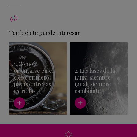
También te puede interesar
1. Cómo
orientarse en el
2. Las fases de la
cielo: primeros
Luna: siempre
pasos entre las
igual, siempre
estrellas
cambiante