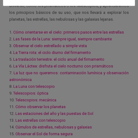
universo, como los prismáticos o los telescopios, y aprenderemos
los principios básicos de su uso, que nos llevará a explorar los
planetas, las estrellas, las nebulosas y las galaxias lejanas.
1.
Cómo orientarse en el cielo: primeros pasos entre las estrellas
2.
Las fases de la Luna: siempre igual, siempre cambiante
3.
Observar el cielo estrellado a simple vista
4.
La Tierra rota: el ciclo diurno del firmamento
5.
La traslación terrestre: el ciclo anual del firmamento
6.
La Vía Láctea: disfruta el cielo nocturno con prismáticos
7.
La luz que no queremos: contaminación lumínica y observación
astronómica
8.
La Luna con telescopio
9.
Telescopios: óptica
10.
Telescopios: mecánica
11.
Cómo observar los planetas
12.
Las estaciones del año y las puestas de Sol
13.
Las estrellas con telescopio
14.
Cúmulos de estrellas, nebulosas y galaxias
15.
Observar el Sol de forma segura