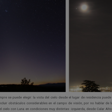
pre se puede elegir: la vista del cielo desde el lugar de residencia puede
ncluir obstáculos considerables en el campo de visión, por no hablar de l
 cielo con Luna en condiciones muy distintas: izquierda, desde Calar Al