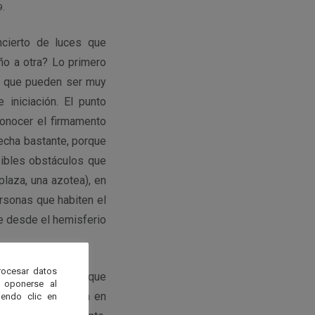
9.
cierto de luces que
ño a otra? Lo primero
lo que pueden ser muy
iniciación. El punto
conocer el firmamento
echa bastante, porque
sibles obstáculos que
plaza, una azotea), en
ersonas que habiten el
que desde el hemisferio
rocesar datos
 estacional de lo que
 oponerse al
, que se encuentra en
endo clic en