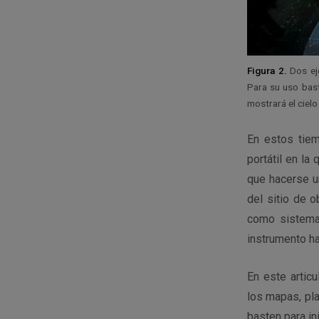
Figura 2.
Dos eje
Para su uso basta
mostrará el cielo 
En estos tie
portátil en la
que hacerse u
del sitio de 
como sistemas
instrumento ha
En este artic
los mapas, pl
basten para ini