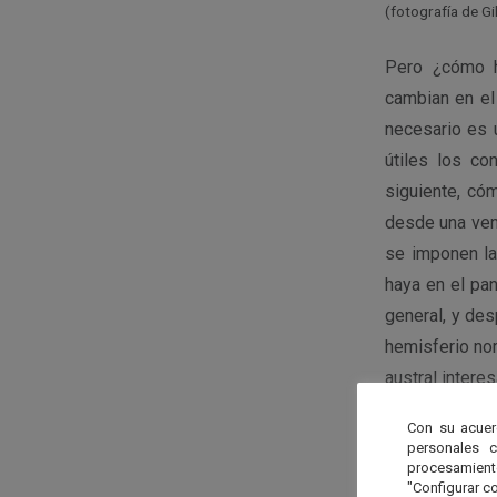
(fotografía de Gi
Pero ¿cómo h
cambian en el
necesario es 
útiles los c
siguiente, có
desde una ven
se imponen la
haya en el pan
general, y des
hemisferio nor
austral interes
Con su acuer
La fuente pri
personales 
se ve en el c
procesamien
"Configurar co