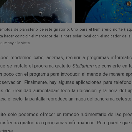
mplos de planisferio celeste giratorio. Uno para el hemisferio norte (izqu
 hacer coincidir el marcador de la hora solar local con el indicador de la 
que hay a la vista.
mpos modernos cabe, además, recurrir a programas informáti
 que se instale el programa gratuito
Stellarium
se convierte en to
n poco con el programa para introducir, al menos de manera apr
observación. Finalmente, hay algunas aplicaciones para teléfon
 de «realidad aumentada»: leen la ubicación y la hora del apa
cia el cielo, la pantalla reproduce un mapa del panorama celeste
ulito solo podemos ofrecer un remedo rudimentario de las pre
anisferios giratorios o programas informáticos. Pero puede que 
ciarse.