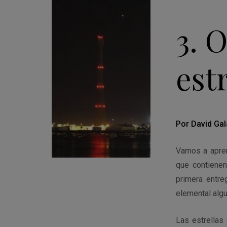
3. 
est
Por David Gal
Vamos a aprend
que contienen
primera entre
elemental alg
Las estrellas