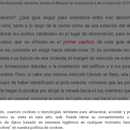
lles Bergond); derecha, desde el Albaicín en Granada el 4 de octubre de 201
acerlo? ¿Qué guía seguir para orientarse entre ese descon
 cielo, tanto a lo largo de la noche como de una estación del a
ubicar los puntos cardinales en el lugar de observación, para 
onsejos que se ofrecen en el
primer capítulo
de esta guía de 
mo no, consiste en elegir hacia dónde mirar. Si se pretende re
tana o un balcón de una vivienda, el margen de elección se estr
s limitaciones debidas a la orientación del edificio y a los po
orama. Pero, si cabe una mínima elección (desde un llano, una 
pués de haber identificado el polo celeste, conviene que las p
te hagan lo posible por dirigir la mirada hacia el sur, mientras 
ará, en general, explorar la parte del cielo que cae hacia el norte.
do, usamos cookies o tecnologías similares para almacenar, acceder y p
ncipal de desconcierto consiste en el cambio tanto horario como
como su visita en este sitio web. Puede retirar su consentimiento u
ielo, debido a que lo miramos desde una plataforma, la Tierra
to de datos basado en intereses legítimos en cualquier momento haci
okies" en nuestra política de cookies.