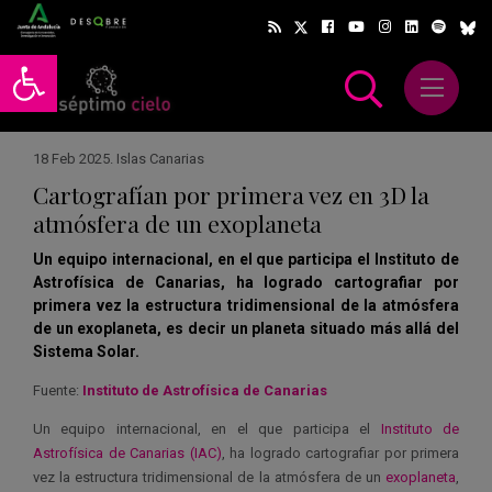
Abrir barra de herramientas
Abrir m
scar
18 Feb 2025
.
Islas Canarias
Cartografían por primera vez en 3D la
atmósfera de un exoplaneta
Un equipo internacional, en el que participa el Instituto de
Astrofísica de Canarias, ha logrado cartografiar por
primera vez la estructura tridimensional de la atmósfera
de un exoplaneta, es decir un planeta situado más allá del
Sistema Solar.
Fuente:
Instituto de Astrofísica de Canarias
Un equipo internacional, en el que participa el
Instituto de
Astrofísica de Canarias (IAC)
, ha logrado cartografiar por primera
vez la estructura tridimensional de la atmósfera de un
exoplaneta
,