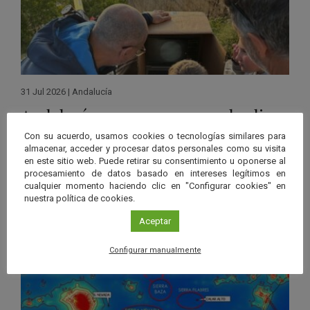
31 Jul 2026
|
Andalucía
Andalucía se prepara para el eclipse
solar de 2027, el primero total en la
Con su acuerdo, usamos cookies o tecnologías similares para
almacenar, acceder y procesar datos personales como su visita
región en más de un siglo
en este sitio web. Puede retirar su consentimiento u oponerse al
procesamiento de datos basado en intereses legítimos en
Leer más
cualquier momento haciendo clic en "Configurar cookies" en
nuestra política de cookies.
Aceptar
Configurar manualmente