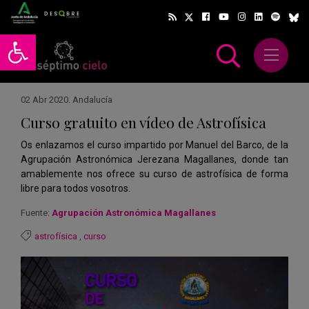
Abrir barra de herramientas
Abrir m
scar
02 Abr 2020
.
Andalucía
Curso gratuito en vídeo de Astrofísica
Os enlazamos el curso impartido por Manuel del Barco, de la
Agrupación Astronómica Jerezana Magallanes, donde tan
amablemente nos ofrece su curso de astrofísica de forma
libre para todos vosotros.
Fuente:
Agrupación Astronómica Magallanes
astrofísica
,
curso