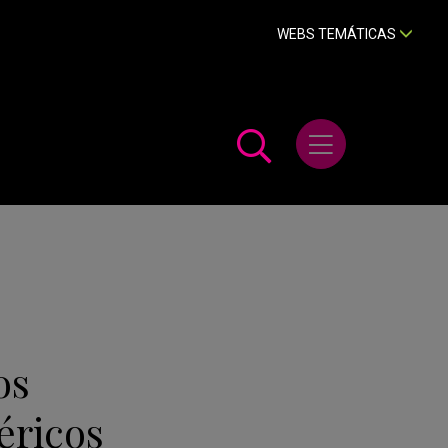
WEBS TEMÁTICAS
Abrir menú
os
éricos