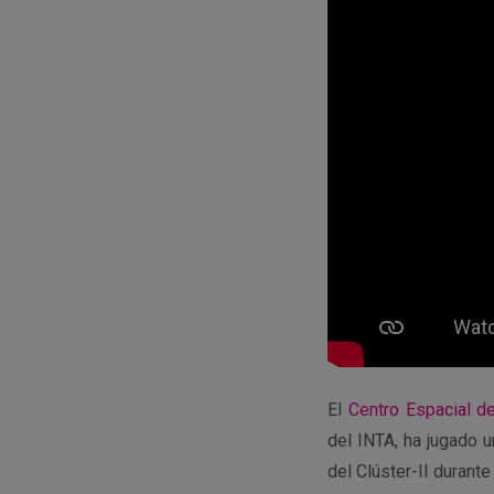
El
Centro Espacial d
del INTA, ha jugado u
del Clúster-II durant