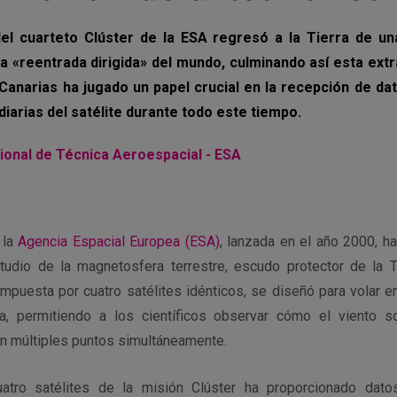
 del cuarteto Clúster de la ESA regresó a la Tierra de u
a «reentrada dirigida» del mundo, culminando así esta extra
Canarias ha jugado un papel crucial en la recepción de da
diarias del satélite durante todo este tiempo.
cional de Técnica Aeroespacial - ESA
 la
Agencia Espacial Europea (ESA)
, lanzada en el año 2000, h
udio de la magnetosfera terrestre, escudo protector de la Ti
compuesta por cuatro satélites idénticos, se diseñó para volar 
ta, permitiendo a los científicos observar cómo el viento s
en múltiples puntos simultáneamente.
tro satélites de la misión Clúster ha proporcionado dato