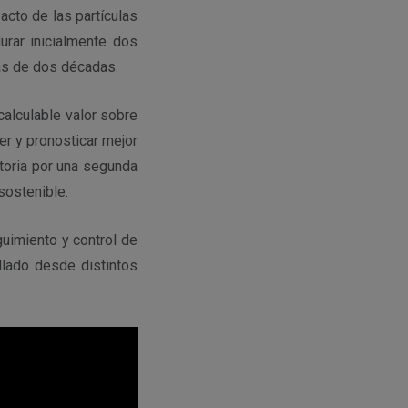
cto de las partículas
urar inicialmente dos
más de dos décadas.
calculable valor sobre
r y pronosticar mejor
storia por una segunda
 sostenible.
guimiento y control de
llado desde distintos