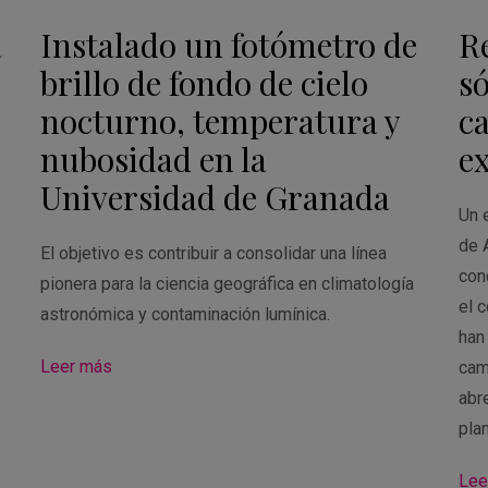
a
Instalado un fotómetro de
R
brillo de fondo de cielo
só
nocturno, temperatura y
c
nubosidad en la
e
Universidad de Granada
Un e
de 
El objetivo es contribuir a consolidar una línea
con
pionera para la ciencia geográfica en climatología
el 
astronómica y contaminación lumínica.
han
Leer más
cam
abre
pla
Lee