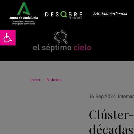
#AndalucíaCiencia
Abrir barra de herramientas
Inicio
Noticias
16 Sep 2024
.
Interna
Clúster-
décadas 