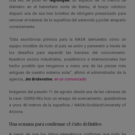
Una vez se posó en
Nightingale
, un espacio de 16 metros de
diámetro en el hemisferio norte de Bennu, el brazo robótico
disparó una de sus tres botellas de nitrógeno presurizado para
remover el material de la superficie del asteroide y poder atraparlo
correctamente.
“Esta asombrosa primicia para la NASA demuestra cómo un
equipo increíble de todo el país se unión y perseveró a través de
los desafíos para expandir las barreras del conocimiento.
Nuestros socios industriales, académicos e internacionales han
hecho posible que tengamos a mano una de las piezas más
antiguas de nuestro sistema solar”, afirmó el administrador de la
agencia,
Jim Bridenstine
, en un comunicado
.
Imágenes del pasado 11 de agosto desde una de las cámaras de
la nave. OSIRIS-REx hizo un ensayo de acercamiento, quedándose
a unos 40 metros de la superficie / NASA/Goddard/University of
Arizona.
Una semana para confirmar el éxito definitivo
A pesar de que los datos telemétricos confirman que todo ha