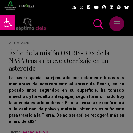
Abrir barra de herramientas
Abrir m
scar
21 Oct 2020
.
Éxito de la misión OSIRIS-REx de la
NASA tras su breve aterrizaje en un
asteroide
La nave espacial ha ejecutado correctamente todas sus
maniobras de acercamiento al asteroide Bennu, se ha
posado unos segundos en su superficie, ha tomado
muestras y ha vuelto a despegar, según ha informado hoy
la agencia estadounidense. En una semana se confirmará
si la cantidad de polvo y material obtenido es suficiente
para traerlo a la Tierra. De no ser así, se recogerá más en
enero de 2021
Fuente:
Agencia SINC