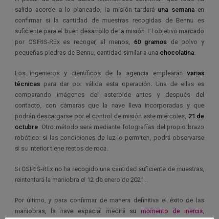
salido acorde a lo planeado, la misión tardará
una semana
en
confirmar si la cantidad de muestras recogidas de Bennu es
suficiente para el buen desarrollo de la misión. El objetivo marcado
por OSIRIS-REx es recoger, al menos,
60 gramos
de polvo y
pequeñas piedras de Bennu, cantidad similar a una
chocolatina
.
Los ingenieros y científicos de la agencia emplearán
varias
técnicas
para dar por válida esta operación. Una de ellas es
comparando imágenes del asteroide antes y después del
contacto, con cámaras que la nave lleva incorporadas y que
podrán descargarse por el control de misión este miércoles,
21 de
octubre
. Otro método será mediante fotografías del propio brazo
robótico: si las condiciones de luz lo permiten, podrá observarse
si su interior tiene restos de roca.
Si OSIRIS-REx no ha recogido una cantidad suficiente de muestras,
reintentará la maniobra el 12 de enero de 2021.
Por último, y para confirmar de manera definitiva el éxito de las
maniobras, la nave espacial medirá su
momento de inercia
,