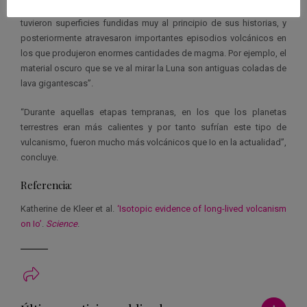
incluidos Mercurio, Venus, la Tierra, Marte e incluso la Luna,
tuvieron superficies fundidas muy al principio de sus historias, y
posteriormente atravesaron importantes episodios volcánicos en
los que produjeron enormes cantidades de magma. Por ejemplo, el
material oscuro que se ve al mirar la Luna son antiguas coladas de
lava gigantescas”.
“Durante aquellas etapas tempranas, en los que los planetas
terrestres eran más calientes y por tanto sufrían este tipo de
vulcanismo, fueron mucho más volcánicos que Io en la actualidad”,
concluye.
Referencia:
Katherine de Kleer et al.
‘Isotopic evidence of long-lived volcanism
on Io’
.
Science
.
Ver má