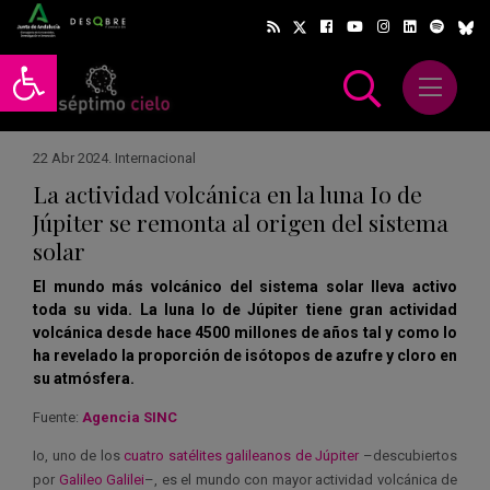
Abrir barra de herramientas
Abrir m
scar
22 Abr 2024
.
Internacional
La actividad volcánica en la luna Io de
Júpiter se remonta al origen del sistema
solar
El mundo más volcánico del sistema solar lleva activo
toda su vida. La luna Io de Júpiter tiene gran actividad
volcánica desde hace 4500 millones de años tal y como lo
ha revelado la proporción de isótopos de azufre y cloro en
su atmósfera.
Fuente:
Agencia SINC
Io, uno de los
cuatro satélites galileanos de Júpiter
–descubiertos
por
Galileo Galilei
–, es el mundo con mayor actividad volcánica de