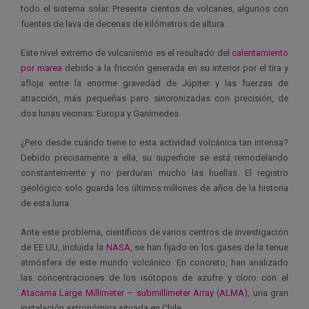
todo el sistema solar. Presenta cientos de volcanes, algunos con
fuentes de lava de decenas de kilómetros de altura.
Este nivel extremo de vulcanismo es el resultado del
calentamiento
por marea
debido a la fricción generada en su interior por el tira y
afloja entre la enorme gravedad de Júpiter y las fuerzas de
atracción, más pequeñas pero sincronizadas con precisión, de
dos lunas vecinas: Europa y Ganímedes.
¿Pero desde cuándo tiene Io esta actividad volcánica tan intensa?
Debido precisamente a ella, su superficie se está remodelando
constantemente y no perduran mucho las huellas. El registro
geológico solo guarda los últimos millones de años de la historia
de esta luna.
Ante este problema, científicos de varios centros de investigación
de EE UU, incluida la
NASA
, se han fijado en los gases de la tenue
atmósfera de este mundo volcánico. En concreto, han analizado
las concentraciones de los isótopos de azufre y cloro con el
Atacama Large Millimeter – submillimeter Array (ALMA)
, una gran
instalación astronómica situada en Chile.