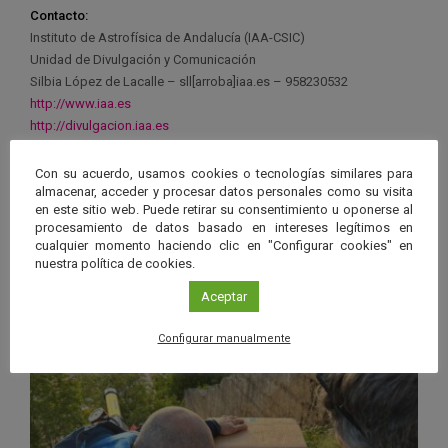
Contacto:
Instituto de Astrofísica de Andalucía (IAA-CSIC)
Unidad de Divulgación y Comunicación
Silbia López de Lacalle – sll[arroba]iaa.es – 958230532
http://www.iaa.es
http://divulgacion.iaa.es
Con su acuerdo, usamos cookies o tecnologías similares para
almacenar, acceder y procesar datos personales como su visita
en este sitio web. Puede retirar su consentimiento u oponerse al
procesamiento de datos basado en intereses legítimos en
Ver má
cualquier momento haciendo clic en "Configurar cookies" en
Últimas noticias publicadas
nuestra política de cookies.
Aceptar
Configurar manualmente