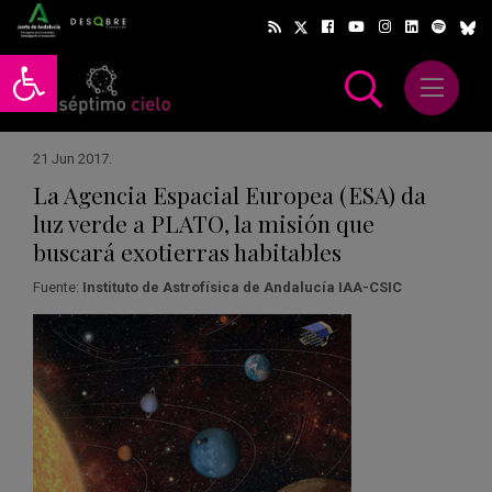
Abrir barra de herramientas
Abrir m
scar
21 Jun 2017
.
La Agencia Espacial Europea (ESA) da
luz verde a PLATO, la misión que
buscará exotierras habitables
Fuente:
Instituto de Astrofísica de Andalucía IAA-CSIC