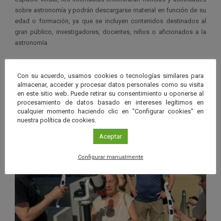
sobre astronomía y podrán descargarse material en función de su
edad o formación, ya que se incluyen contenidos destinados al
gran público, investigadores, docentes, niños o aficionados a la
astronomía.
Con su acuerdo, usamos cookies o tecnologías similares para
almacenar, acceder y procesar datos personales como su visita
en este sitio web. Puede retirar su consentimiento u oponerse al
Ver má
Últimas noticias publicadas
procesamiento de datos basado en intereses legítimos en
cualquier momento haciendo clic en "Configurar cookies" en
nuestra política de cookies.
Aceptar
Configurar manualmente