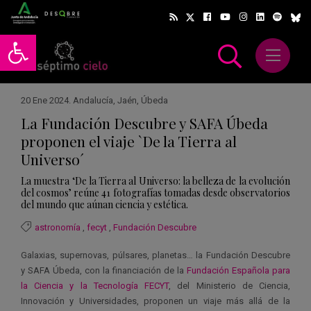
Abrir barra de herramientas
Abrir m
scar
20 Ene 2024
.
Andalucía
,
Jaén
,
Úbeda
La Fundación Descubre y SAFA Úbeda
proponen el viaje `De la Tierra al
Universo´
La muestra ‘De la Tierra al Universo: la belleza de la evolución
del cosmos’ reúne 41 fotografías tomadas desde observatorios
del mundo que aúnan ciencia y estética.
astronomía
,
fecyt
,
Fundación Descubre
Galaxias, supernovas, púlsares, planetas… la Fundación Descubre
y SAFA Úbeda, con la financiación de la
Fundación Española para
la Ciencia y la Tecnología FECYT
, del Ministerio de Ciencia,
Innovación y Universidades, proponen un viaje más allá de la