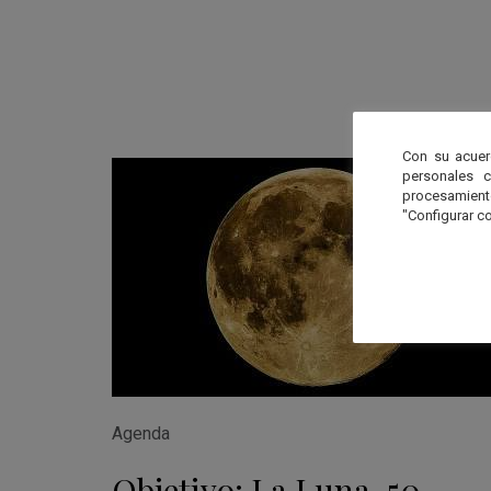
Con su acuer
personales 
procesamien
"Configurar co
Agenda
Objetivo: La Luna. 50