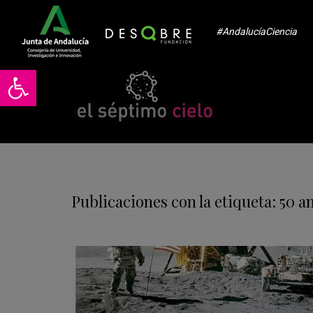
#AndalucíaCiencia
Abrir barra de herramientas
Publicaciones con la etiqueta: 50 a