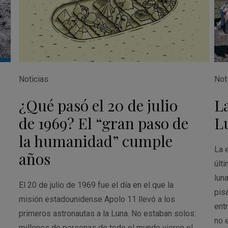
Noticias
Not
¿Qué pasó el 20 de julio
La
de 1969? El “gran paso de
L
la humanidad” cumple
La 
años
últi
luna
El 20 de julio de 1969 fue el día en el que la
pis
misión estadounidense Apolo 11 llevó a los
ent
primeros astronautas a la Luna. No estaban solos:
no 
millones de personas de todo el mundo vieron el