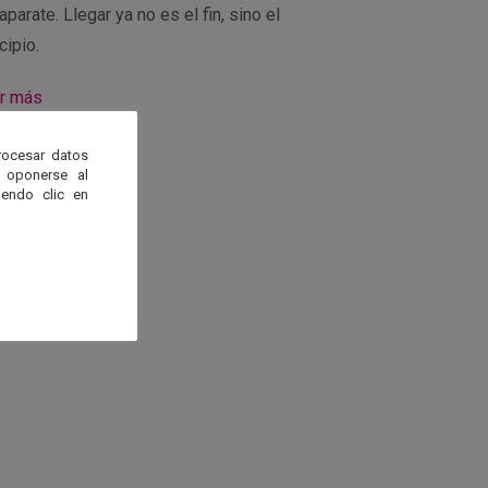
parate. Llegar ya no es el fin, sino el
cipio.
r más
rocesar datos
 oponerse al
endo clic en