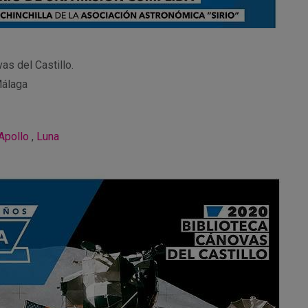
as del Castillo.
Málaga
Apollo
,
Luna