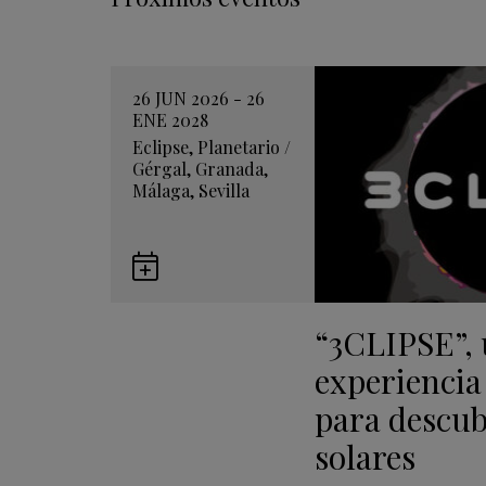
26 JUN 2026 - 26
ENE 2028
Eclipse
,
Planetario
/
Gérgal
,
Granada
,
Málaga
,
Sevilla
Guardar
en
“3CLIPSE”,
Google
Calendar
experiencia
para descubr
solares