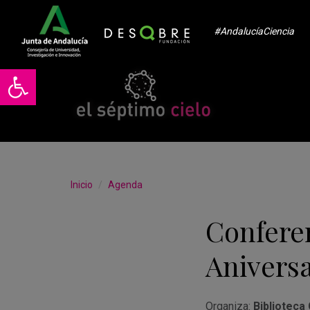
#AndalucíaCiencia
Abrir barra de herramientas
Inicio
Agenda
Conferen
Anivers
Organiza:
Biblioteca