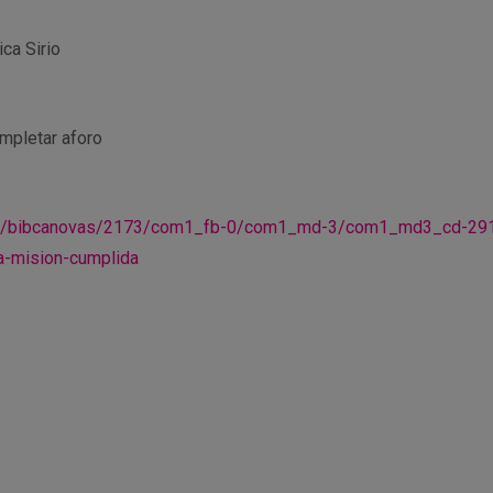
ca Sirio
ompletar aforo
es/bibcanovas/2173/com1_fb-0/com1_md-3/com1_md3_cd-29124
a-mision-cumplida
r