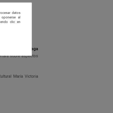
rocesar datos
 oponerse al
endo clic en
ronómica de Málaga
ertará sobre aspectos
ltural María Victoria