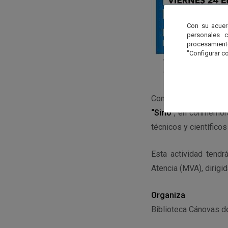
Con su acuer
personales 
procesamien
"Configurar co
Conferencia imparti
“Sirio”
, en conmemora
técnicos y científicos
Esta actividad tendr
Atencia (MVA), dirigid
Organiza
Biblioteca Cánovas de