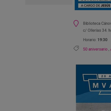
en
Google
Calendar
Ubicación
Biblioteca Cánov
c/ Ollerías 34. 
Horario:
19:30
50 aniversario
,