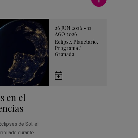
26 JUN 2026 - 12
AGO 2026
Eclipse
,
Planetario
,
Programa
/
Granada
Guardar
en
s en el
Google
Calendar
encias
Eclipses de Sol, el
rrollado durante