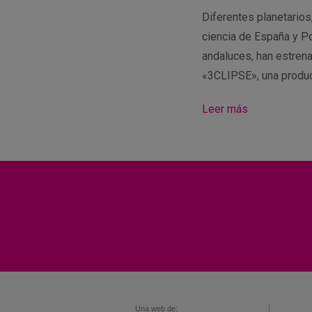
Diferentes planetario
ciencia de España y Po
andaluces, han estren
«3CLIPSE», una produ
Leer más
Una web de: