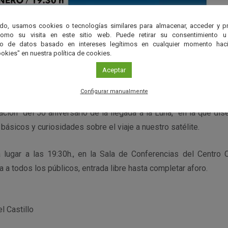
do, usamos cookies o tecnologías similares para almacenar, acceder y p
como su visita en este sitio web. Puede retirar su consentimiento u
to de datos basado en intereses legítimos en cualquier momento haci
okies" en nuestra política de cookies.
Aceptar
Configurar manualmente
da por
Jesús Chinchilla Domínguez
de la
Asociación Ast
ción del 50 aniversario de la llegada a la Luna, en la que dis
 básicos y curiosidades sobre el viaje a nuestro satélite.
á lugar a las 19:30h., en la Sala de Conferencias del Centro Cu
a a todos los públicos, entrada libre hasta completar aforo.
l Castillo