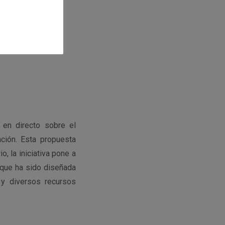
n en directo sobre el
ción. Esta propuesta
 la iniciativa pone a
—que ha sido diseñada
 y diversos recursos