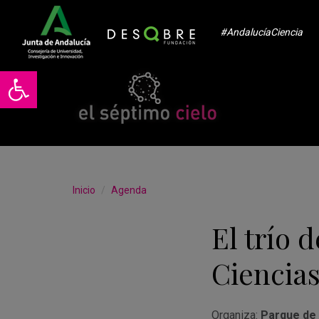
#AndalucíaCiencia
Abrir barra de herramientas
Inicio
Agenda
El trío 
Ciencia
Organiza:
Parque de 