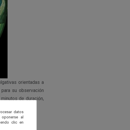
gativas orientadas a
 para su observación
 minutos de duración,
rocesar datos
 oponerse al
endo clic en