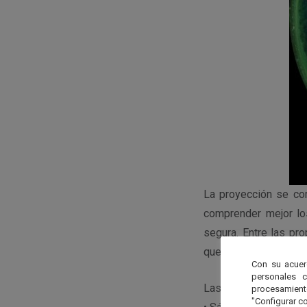
La proyección se co
comprender mejor lo
segura. Entre las pr
que se celebrarán en 
Con su acuer
personales 
Las fechas programad
procesamien
"Configurar co