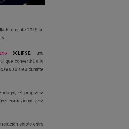
ollado durante 2026 un
os.
rio
3CLIPSE
,
una
l que convertirá a la
lipses solares durante
ortugal, el programa
tiva audiovisual para
 relación existe entre