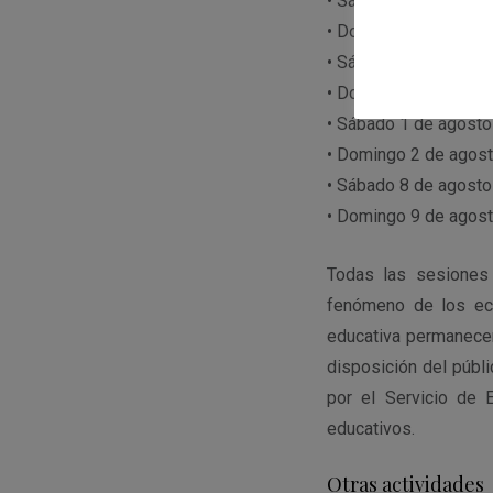
• Sábado 4 de julio
• Domingo 5 de julio
• Sábado 18 de julio
• Domingo 19 de julio
• Sábado 1 de agosto
• Domingo 2 de agos
• Sábado 8 de agosto
• Domingo 9 de agos
Todas las sesiones d
fenómeno de los ecl
educativa permanecer
disposición del públ
por el Servicio de 
educativos.
Otras actividades