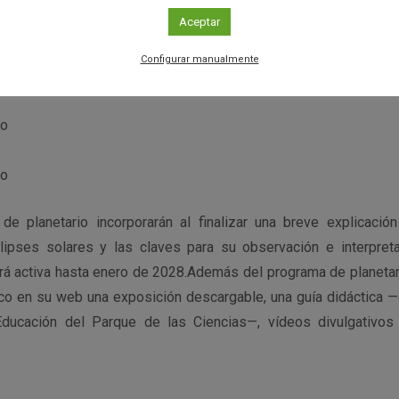
Aceptar
Configurar manualmente
to
to
e planetario incorporarán al finalizar una breve explicació
ipses solares y las claves para su observación e interpreta
á activa hasta enero de 2028.Además del programa de planetario,
ico en su web una exposición descargable, una guía didáctica 
Educación del Parque de las Ciencias—, vídeos divulgativos