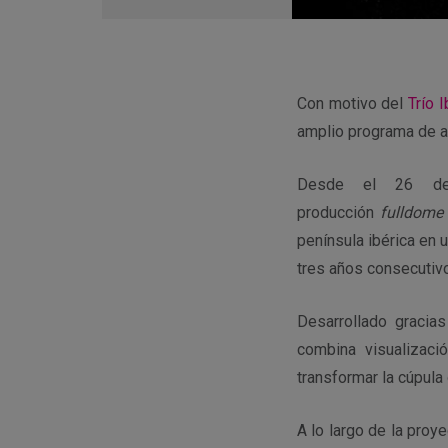
en
Google
Calendar
Con motivo del
Trío 
amplio programa de ac
Desde el 26 de
producción
fulldome
península ibérica en 
tres años consecutiv
Desarrollado gracia
combina visualizació
transformar la cúpula 
A lo largo de la proy