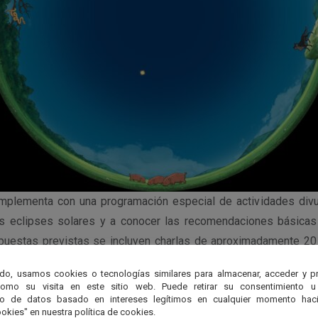
mplementa con una programación especial de actividades divul
s eclipses solares y a conocer las recomendaciones básicas
opuestas previstas se incluyen charlas de aproximadamente 20
el hall del Pabellón Tecnoforo a las 12:15 horas.
do, usamos cookies o tecnologías similares para almacenar, acceder y p
como su visita en este sitio web. Puede retirar su consentimiento u
as son las siguientes:
to de datos basado en intereses legítimos en cualquier momento haci
okies" en nuestra política de cookies.