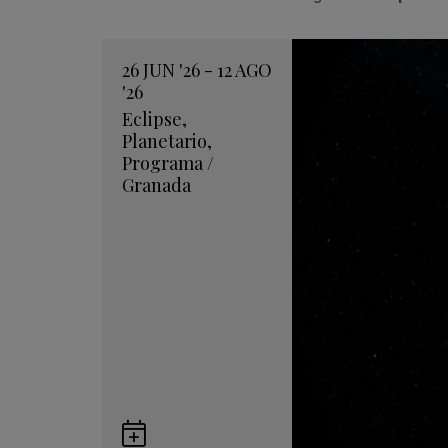
26
JUN
'26 - 12
AGO
'26
Eclipse
,
Planetario
,
Programa
/
Granada
Guardar