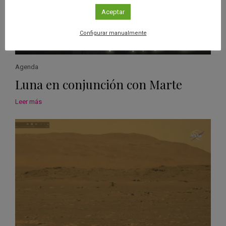
Aceptar
Configurar manualmente
Agenda
Luna en conjunción con Marte
Leer más