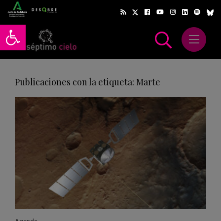
Abrir barra de herramientas
Abrir m
scar
Publicaciones con la etiqueta: Marte