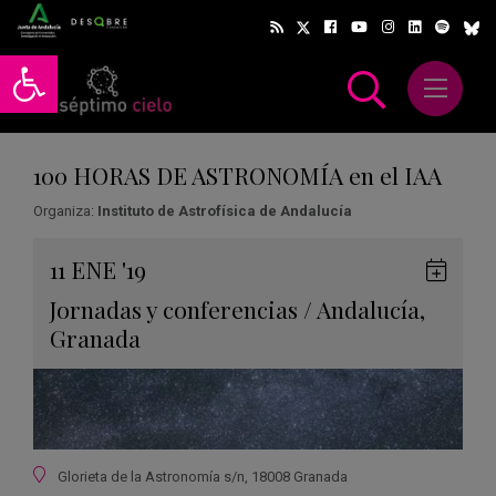
Abrir barra de herramientas
Abrir m
scar
100 HORAS DE ASTRONOMÍA en el IAA
Organiza:
Instituto de Astrofísica de Andalucía
Gua
11
ENE
'19
en
Jornadas y conferencias
/
Andalucía
,
Goog
Granada
Cale
Ubicación
Glorieta de la Astronomía s/n, 18008 Granada