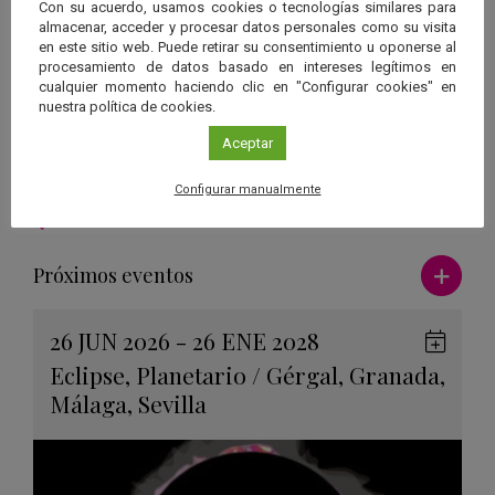
Con su acuerdo, usamos cookies o tecnologías similares para
Centro
almacenar, acceder y procesar datos personales como su visita
Instituto de Astrofísica de Andalucía
en este sitio web. Puede retirar su consentimiento u oponerse al
Plazas
procesamiento de datos basado en intereses legítimos en
cualquier momento haciendo clic en "Configurar cookies" en
La entrada es libre hasta completar aforo.
nuestra política de cookies.
Más información
https://www.iaa.csic.es/noticias/100-horas-astronomia-en-el-iaa
Aceptar
Configurar manualmente
Ver má
Próximos eventos
26 JUN 2026 - 26 ENE 2028
Guard
Eclipse
,
Planetario
/
Gérgal
,
Granada
,
en
Málaga
,
Sevilla
Googl
Calen