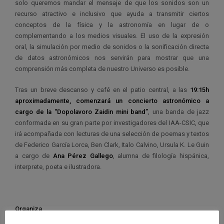
solo queremos mandar el mensaje de que los sonidos son un
recurso atractivo e inclusivo que ayuda a transmitir ciertos
conceptos de la física y la astronomía en lugar de o
complementando a los medios visuales. El uso de la expresión
oral, la simulación por medio de sonidos o la sonificación directa
de datos astronómicos nos servirán para mostrar que una
comprensión más completa de nuestro Universo es posible.
Tras un breve descanso y café en el patio central, a las
19:15h
aproximadamente, comenzará un concierto astronómico a
cargo de la “Dopolavoro Zaidin mini band”
, una banda de jazz
conformada en su gran parte por investigadores del IAA-CSIC, que
irá acompañada con lecturas de una selección de poemas y textos
de Federico García Lorca, Ben Clark, Italo Calvino, Ursula K. Le Guin
a cargo de
Ana Pérez Gallego
, alumna de filología hispánica,
interprete, poeta e ilustradora.
Organiza
Instituto de Astrofísica de Andalucía