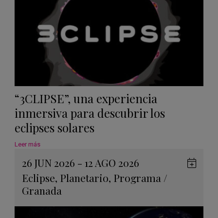
“3CLIPSE”, una experiencia
inmersiva para descubrir los
eclipses solares
Leer más
26 JUN 2026 - 12 AGO 2026
Guard
Eclipse
,
Planetario
,
Programa
/
en
Granada
Googl
Calen