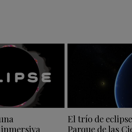
 una
El trío de eclipse
 inmersiva
Parque de las Ci