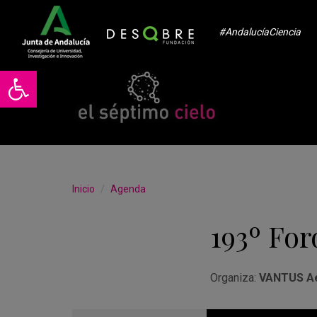
#AndalucíaCiencia
Abrir barra de herramientas
Inicio
Agenda
193º For
Organiza:
VANTUS Ae