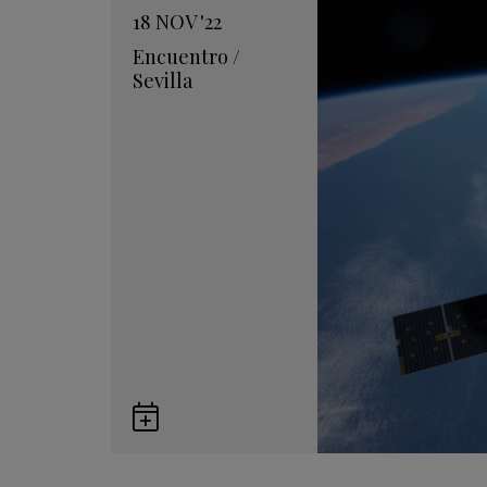
18
NOV
'22
Encuentro
/
Sevilla
Guardar
en
Google
Calendar