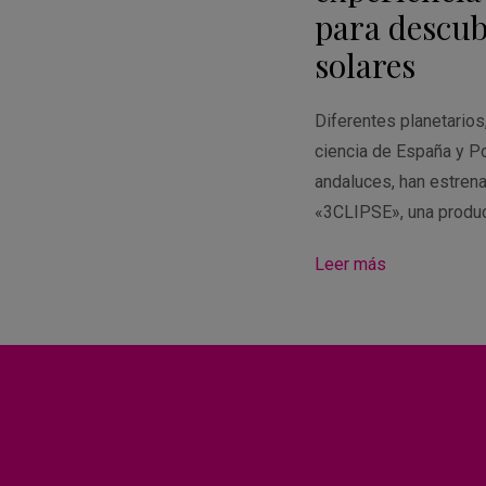
para descubr
solares
Diferentes planetario
ciencia de España y Po
andaluces, han estren
«3CLIPSE», una produ
Leer más