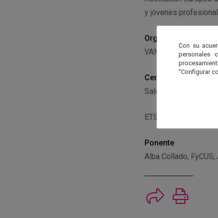
y jóvenes profesional
Organiza
Con su acuer
VANTUS AeroTeam, 
personales 
procesamien
"Configurar co
Centro
Salón de Grados
ETSI de Sevilla
Ponente
Alba Collado, FyCUS;
Imprimi