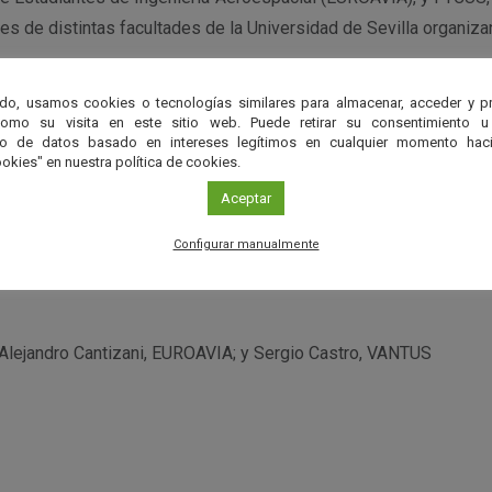
es de distintas facultades de la Universidad de Sevilla organiza
do, usamos cookies o tecnologías similares para almacenar, acceder y p
EUROAVIA y FYCUS
como su visita en este sitio web. Puede retirar su consentimiento u
to de datos basado en intereses legítimos en cualquier momento haci
okies" en nuestra política de cookies.
Aceptar
Configurar manualmente
 Alejandro Cantizani, EUROAVIA; y Sergio Castro, VANTUS
r