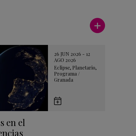
Ver más
26 JUN 2026 - 12
AGO 2026
Eclipse
,
Planetario
,
Programa
/
Granada
Guardar
en
s en el
Google
Calendar
encias