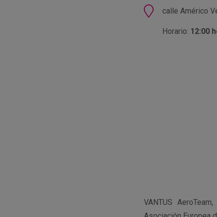
Ubicación
calle Américo V
Horario:
12:00 
VANTUS AeroTeam, u
Asociación Europea d