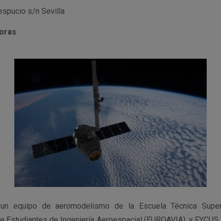
espucio s/n
Sevilla
horas
n equipo de aeromodelismo de la Escuela Técnica Superio
e Estudiantes de Ingeniería Aeroespacial (EUROAVIA), y FYCUS,