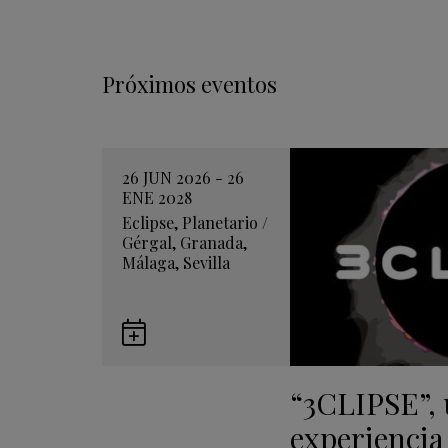
Próximos eventos
26 JUN 2026 - 26
ENE 2028
Eclipse
,
Planetario
/
Gérgal
,
Granada
,
Málaga
,
Sevilla
Guardar
en
“3CLIPSE”,
Google
Calendar
experiencia