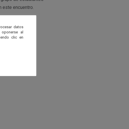
n este encuentro.
rocesar datos
 oponerse al
endo clic en